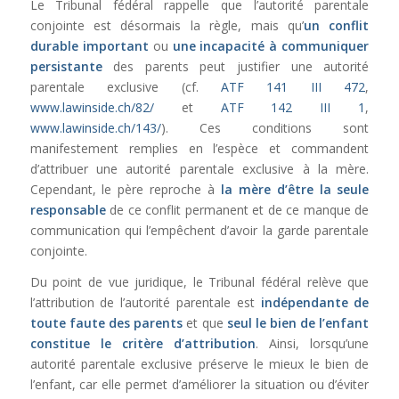
Le Tribunal fédéral rappelle que l’autorité parentale
conjointe est désormais la règle, mais qu’
un conflit
durable important
ou
une incapacité à communiquer
persistante
des parents peut justifier une autorité
parentale exclusive (cf.
ATF 141 III 472
,
www.lawinside.ch/82/
et
ATF 142 III 1
,
www.lawinside.ch/143/
). Ces conditions sont
manifestement remplies en l’espèce et commandent
d’attribuer une autorité parentale exclusive à la mère.
Cependant, le père reproche à
la mère d’être la seule
responsable
de ce conflit permanent et de ce manque de
communication qui l’empêchent d’avoir la garde parentale
conjointe.
Du point de vue juridique, le Tribunal fédéral relève que
l’attribution de l’autorité parentale est
indépendante de
toute faute des parents
et que
seul le bien de l’enfant
constitue le critère d’attribution
. Ainsi, lorsqu’une
autorité parentale exclusive préserve le mieux le bien de
l’enfant, car elle permet d’améliorer la situation ou d’éviter