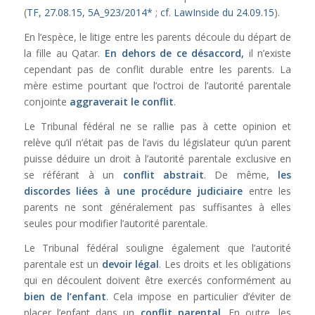
(
TF, 27.08.15, 5A_923/2014*
;
cf. LawInside du 24.09.15
).
En l’espèce, le litige entre les parents découle du départ de
la fille au Qatar.
En dehors de ce désaccord,
il n’existe
cependant pas de conflit durable entre les parents. La
mère estime pourtant que l’octroi de l’autorité parentale
conjointe
aggraverait le conflit
.
Le Tribunal fédéral ne se rallie pas à cette opinion et
relève qu’il n’était pas de l’avis du législateur qu’un parent
puisse déduire un droit à l’autorité parentale exclusive en
se référant à un
conflit abstrait
. De même,
les
discordes liées à une procédure judiciaire
entre les
parents ne sont généralement pas suffisantes à elles
seules pour modifier l’autorité parentale.
Le Tribunal fédéral souligne également que l’autorité
parentale est un
devoir légal
. Les droits et les obligations
qui en découlent doivent être exercés conformément au
bien de l’enfant
. Cela impose en particulier d’éviter de
placer l’enfant dans un
conflit parental
. En outre, les