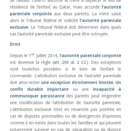
de l’adulte. Celle-ci autorise la mère à déplacer le lieu de
résidence de l’enfant au Qatar, mais accorde
l’autorité
parentale conjointe
aux deux parents. La mère saisit
alors le Tribunal fédéral et sollicite
l’autorité parentale
exclusive
. Le Tribunal fédéral doit déterminer dans quels
cas l’autorité parentale exclusive peut être octroyée.
Droit
er
Depuis le 1
juillet 2014,
l’autorité parentale conjointe
est devenue la règle (
art. 296 al. 2 CC
). Des exceptions
sont toutefois possibles si le bien de l’enfant le
commande. L’attribution exclusive de l’autorité parentale
doit ainsi rester
une exception étroitement limitée
.
Un
conflit durable important
ou une
incapacité à
communiquer persistante
des parents peut engendrer
une modification de l’attribution de l’autorité parentale.
L’attribution exclusive n’est en revanche pas justifiée en
cas de disputes ponctuelles ou de divergences d’opinions
comme il en existe dans toutes les familles et qui peuvent
notamment survenir en cas de séparation ou de divorce