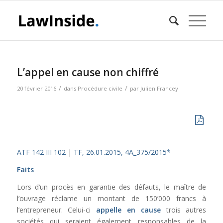
L’appel en cause non chiffré
/
/
20 février 2016
dans
Procédure civile
par
Julien Francey
ATF 142 III 102
|
TF, 26.01.2015, 4A_375/2015*
Faits
Lors d’un procès en garantie des défauts, le maître de
l’ouvrage réclame un montant de 150’000 francs à
l’entrepreneur. Celui-ci
appelle en cause
trois autres
sociétés qui seraient également responsables de la