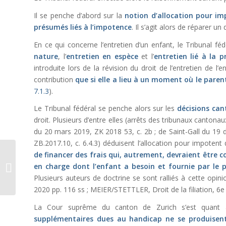
Il se penche d’abord sur la
notion d’allocation pour i
présumés liés à l’impotence
. Il s’agit alors de réparer
En ce qui concerne l’entretien d’un enfant, le Tribunal fé
nature
, l’
entretien en espèce
et l’
entretien lié à la p
introduite lors de la révision du droit de l’entretien de l’
contribution
que si elle a lieu à un moment où le paren
7.1.3
).
Le Tribunal fédéral se penche alors sur les
décisions can
droit. Plusieurs d’entre elles (arrêts des tribunaux canton
du 20 mars 2019, ZK 2018 53, c. 2b ; de Saint-Gall du 19 
ZB.2017.10, c. 6.4.3) déduisent l’allocation pour impotent
Réflexions d’été
de financer des frais qui, autrement, devraient être c
caniculaire : La
en charge dont l’enfant a besoin et fournie par le 
défense du climat et le
Plusieurs auteurs de doctrine se sont ralliés à cette opi
mobile...
2020 pp. 116 ss ; MEIER/STETTLER,
Droit de la filiation
, 6e
La Cour suprême du canton de Zurich s’est quant à
supplémentaires dues au handicap ne se produisent 