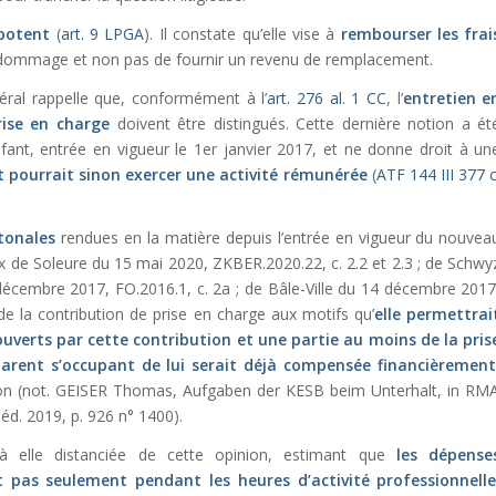
mpotent
(
art. 9 LPGA
). Il constate qu’elle
vise à
rembourser les frai
 un dommage et non pas de fournir un revenu de remplacement.
déral rappelle que, conformément à l’
art. 276 al. 1 CC
, l’
entretien e
rise en charge
doivent être distingués. Cette dernière notion a ét
enfant, entrée en vigueur le 1
er
janvier 2017, et ne donne droit à un
t pourrait sinon exercer une activité rémunérée
(
ATF 144 III 377
c
tonales
rendues en la matière depuis l’entrée en vigueur du nouvea
aux de Soleure du 15 mai 2020, ZKBER.2020.22, c. 2.2 et 2.3 ; de Schwy
décembre 2017, FO.2016.1, c. 2a ; de Bâle-Ville du 14 décembre 2017
 de la contribution de prise en charge aux motifs qu’
elle permettrai
ouverts par cette contribution et une partie au moins de la pris
parent s’occupant de lui serait déjà compensée financièrement
nion (not. GEISER Thomas,
Aufgaben der KESB beim Unterhalt
, in RM
 éd. 2019, p. 926 n° 1400).
 elle distanciée de cette opinion, estimant que
les dépense
pas seulement pendant les heures d’activité professionnelle