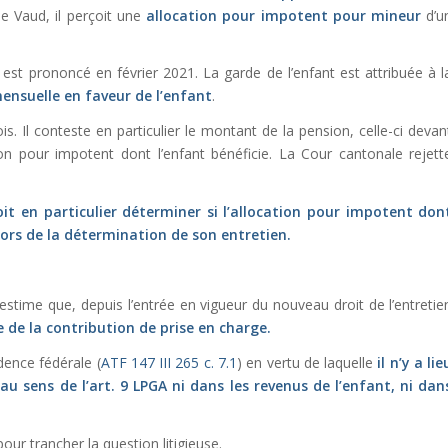
de Vaud, il perçoit une
allocation pour impotent pour mineur
d’u
est prononcé en février 2021. La garde de l’enfant est attribuée à l
ensuelle en faveur de l’enfant
.
. Il conteste en particulier le montant de la pension, celle-ci devan
on pour impotent dont l’enfant bénéficie. La Cour cantonale rejett
oit en particulier déterminer si l’allocation pour impotent don
lors de la détermination de son entretien.
l estime que, depuis l’entrée en vigueur du nouveau droit de l’entretie
 de la contribution de prise en charge.
dence fédérale (
ATF 147 III 265 c. 7.1
) en vertu de laquelle
il n’y a lie
u sens de l’
art. 9 LPGA
ni dans les revenus de l’enfant, ni dan
our trancher la question litigieuse.