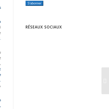
S'abonner
s
n
RÉSEAUX SOCIAUX
é
e
.
u
z
,
t
e
.
A
s
,