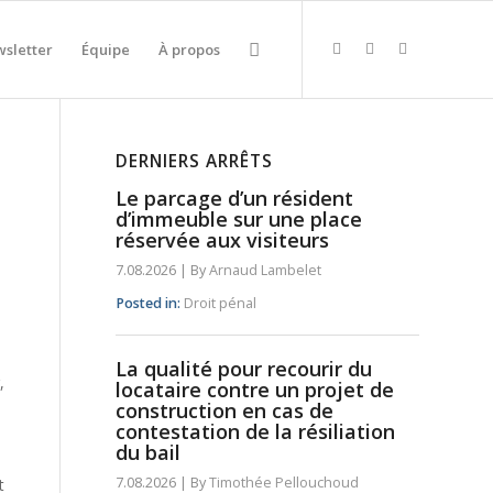
sletter
Équipe
À propos
DERNIERS ARRÊTS
Le parcage d’un résident
d’immeuble sur une place
réservée aux visiteurs
7.08.2026
|
By
Arnaud Lambelet
Posted in:
Droit pénal
La qualité pour recourir du
,
locataire contre un projet de
construction en cas de
contestation de la résiliation
du bail
7.08.2026
|
By
Timothée Pellouchoud
t