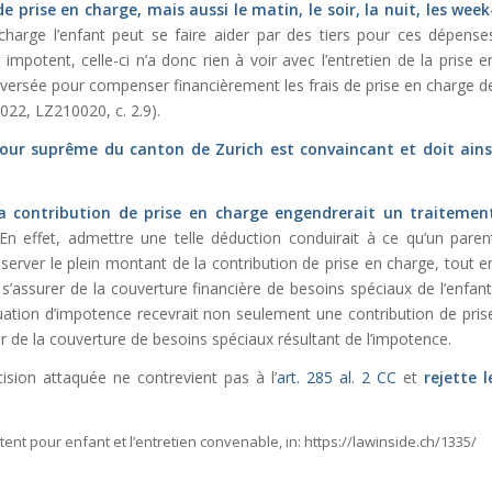
 prise en charge, mais aussi le matin, le soir, la nuit, les week
charge l’enfant peut se faire aider par des tiers pour ces dépense
mpotent, celle-ci n’a donc rien à voir avec l’entretien de la prise e
st versée pour compenser financièrement les frais de prise en charge d
2022, LZ210020, c. 2.9).
our suprême du canton de Zurich est convaincant et doit ains
la contribution de prise en charge engendrerait un traitemen
En effet, admettre une telle déduction conduirait à ce qu’un paren
erver le plein montant de la contribution de prise en charge, tout e
 s’assurer de la couverture financière de besoins spéciaux de l’enfant
tuation d’impotence recevrait non seulement une contribution de pris
r de la couverture de besoins spéciaux résultant de l’impotence.
écision attaquée ne contrevient pas à l’
art. 285 al. 2 CC
et
rejette l
otent pour enfant et l’entretien convenable,
in:
https://lawinside.ch/1335/