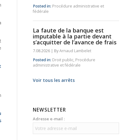
n
Posted in:
Procédure administrative et
fédérale
a
La faute de la banque est
imputable à la partie devant
t
s’acquitter de l’avance de frais
e
7.08.2026
|
By
Arnaud Lambelet
Posted in:
Droit public
,
Procédure
administrative et fédérale
t
Voir tous les arrêts
n
NEWSLETTER
u
Adresse e-mail :
s