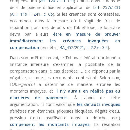
compensation (
art. 124 al. 1 CO
) doit intervenir dans le
délai de paiement fixé en application de l’
art. 257
d
CO
(
ATF 119 II 241, c. 6b
). Si les créances sont contestées,
notamment dans la mesure où il s’agit de frais de
réparation pour des défauts de l’objet loué, le locataire
devra par ailleurs
être en mesure de prouver
immédiatement les créances invoquées en
compensation
(en détail,
4A_452/2021, c. 2.2 et 3.4
).
Dans son arrêt de renvoi, le Tribunal fédéral a ordonné à
l’instance inférieure d’examiner la possibilité de la
compensation dans le cas d’espèce. Elle a répondu par la
négative, ce que les recourants contestent. Selon eux,
l’
Obergericht
a déterminé de manière erronée les
montants impayés, et
il n’y aurait en réalité pas eu
d’arriérés de paiements
. À l’appui de cette
argumentation, ils font valoir que
les défauts invoqués
(fenêtres non étanches, jalousies bloquées, dégâts d’eau,
pression d’eau insuffisante dans la douche, etc.)
compensent les montants impayés
. La résiliation