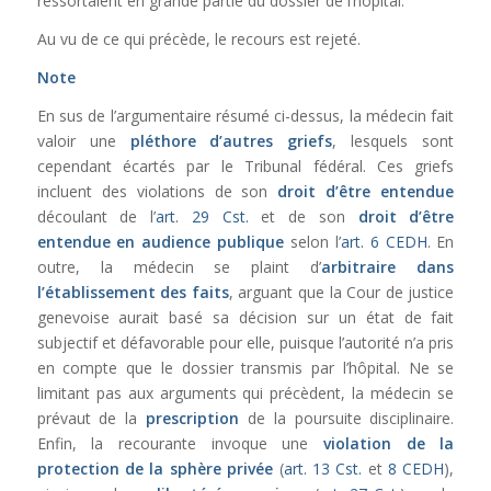
ressortaient en grande partie du dossier de l’hôpital.
Au vu de ce qui précède, le recours est rejeté.
Note
En sus de l’argumentaire résumé ci-dessus, la médecin fait
valoir une
pléthore d’autres griefs
, lesquels sont
cependant écartés par le Tribunal fédéral. Ces griefs
incluent des violations de son
droit d’être entendue
découlant de l’
art. 29 Cst.
et de son
droit d’être
entendue en audience publique
selon l’
art. 6 CEDH
. En
outre, la médecin se plaint d’
arbitraire dans
l’établissement des faits
, arguant que la Cour de justice
genevoise aurait basé sa décision sur un état de fait
subjectif et défavorable pour elle, puisque l’autorité n’a pris
en compte que le dossier transmis par l’hôpital. Ne se
limitant pas aux arguments qui précèdent, la médecin se
prévaut de la
prescription
de la poursuite disciplinaire.
Enfin, la recourante invoque une
violation de la
protection de la sphère privée
(
art. 13 Cst.
et
8 CEDH
),