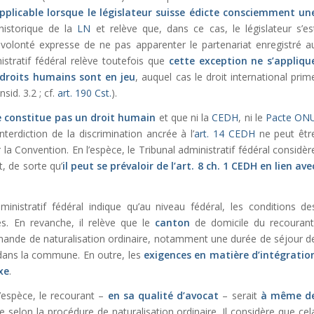
pplicable
lorsque le législateur suisse édicte consciemment un
 historique de la
LN
et relève que, dans ce cas, le législateur s’es
 volonté expresse de ne pas apparenter le partenariat enregistré a
nistratif fédéral relève toutefois que
cette exception ne s’appliqu
 droits humains sont en jeu
, auquel cas le droit international prim
nsid. 3.2 ; cf.
art. 190 Cst.
).
e constitue pas un droit humain
et que ni la
CEDH
, ni le
Pacte ON
interdiction de la discrimination ancrée à l’
art. 14 CEDH
ne peut êtr
 la Convention. En l’espèce, le Tribunal administratif fédéral considèr
t, de sorte qu’
il peut se prévaloir de l’
art. 8 ch. 1 CEDH
en lien ave
dministratif fédéral indique qu’au niveau fédéral, les conditions de
res. En revanche, il relève que le
canton
de domicile du recourant
mande de naturalisation ordinaire, notamment une durée de séjour d
 dans la commune. En outre, les
exigences en matière d’intégratio
xe
.
l’espèce, le recourant –
en sa qualité d’avocat
– serait
à même d
se selon la procédure de naturalisation ordinaire. Il considère que cel