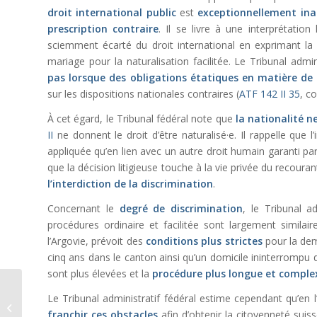
droit international public
est
exceptionnellement ina
prescription contraire
. Il se livre à une interprétation
sciemment écarté du droit international en exprimant la
mariage pour la naturalisation facilitée. Le Tribunal admi
pas lorsque des obligations étatiques en matière de
sur les dispositions nationales contraires (
ATF 142 II 35
, co
À cet égard, le Tribunal fédéral note que
la nationalité n
II
ne donnent le droit d’être naturalisé·e. Il rappelle que l’
appliquée qu’en lien avec un autre droit humain garanti par
que la décision litigieuse touche à la vie privée du recouran
l’interdiction de la discrimination
.
Concernant le
degré de discrimination
, le Tribunal a
procédures ordinaire et facilitée sont largement similai
l’Argovie, prévoit des
conditions plus strictes
pour la de
cinq ans dans le canton ainsi qu’un domicile ininterrompu
sont plus élevées et la
procédure
plus longue et comple
Discrimination
Le Tribunal administratif fédéral estime cependant qu’en 
salariale :
franchir ces obstacles
afin d’obtenir la citoyenneté suis
l’équivalence des