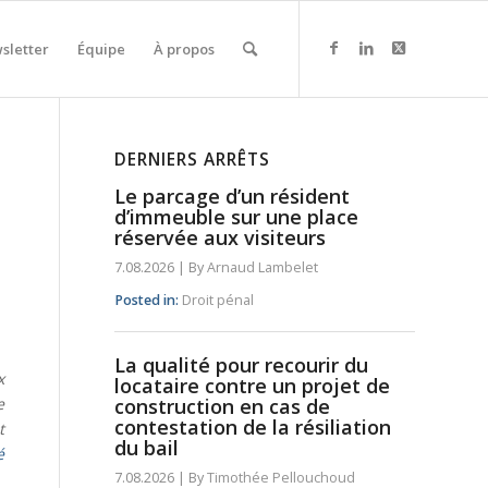
sletter
Équipe
À propos
DERNIERS ARRÊTS
Le parcage d’un résident
d’immeuble sur une place
réservée aux visiteurs
7.08.2026
|
By
Arnaud Lambelet
Posted in:
Droit pénal
La qualité pour recourir du
x
locataire contre un projet de
e
construction en cas de
contestation de la résiliation
t
du bail
é
7.08.2026
|
By
Timothée Pellouchoud