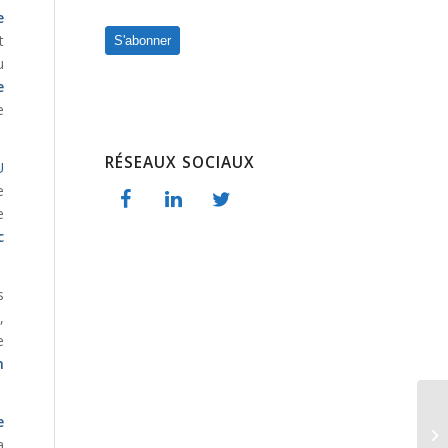
e
t
S'abonner
u
e
e
RÉSEAUX SOCIAUX
U
e
e
c
s
,
e
n
e
a