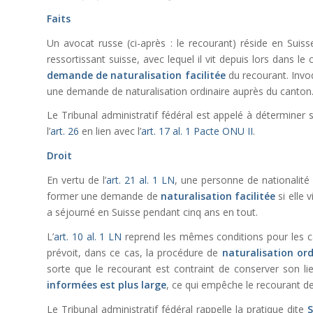
Faits
Un avocat russe (ci-après : le recourant) réside en Suiss
ressortissant suisse, avec lequel il vit depuis lors dans l
demande de naturalisation facilitée
du recourant. Invo
une demande de naturalisation ordinaire auprès du canton
Le Tribunal administratif fédéral est appelé à déterminer si
l’
art. 26
en lien avec l’
art. 17 al. 1 Pacte ONU II
.
Droit
En vertu de l’
art. 21 al. 1 LN
, une personne de nationalité
former une demande de
naturalisation facilitée
si elle 
a séjourné en Suisse pendant cinq ans en tout.
L’
art. 10 al. 1 LN
reprend les mêmes conditions pour les can
prévoit, dans ce cas, la procédure de
naturalisation ord
sorte que le recourant est contraint de conserver son l
informées est plus large
, ce qui empêche le recourant de
Le Tribunal administratif fédéral rappelle la pratique dite
S