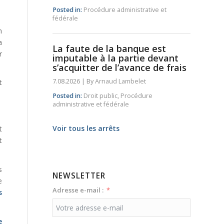
Posted in:
Procédure administrative et
fédérale
n
a
La faute de la banque est
r
imputable à la partie devant
s’acquitter de l’avance de frais
7.08.2026
|
By
Arnaud Lambelet
t
Posted in:
Droit public
,
Procédure
administrative et fédérale
Voir tous les arrêts
t
t
s
NEWSLETTER
e
Adresse e-mail :
s
e