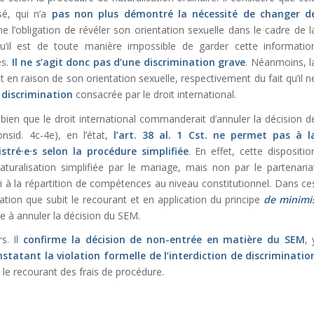
sé, qui n’a
pas non plus démontré la nécessité de changer d
 l’obligation de révéler son orientation sexuelle dans le cadre de l
 qu’il est de toute manière impossible de garder cette informatio
es.
Il ne s’agit donc pas d’une discrimination grave
. Néanmoins, l
 en raison de son orientation sexuelle, respectivement du fait qu’il n
a discrimination
consacrée par le droit international.
, bien que le droit international commanderait d’annuler la décision d
onsid. 4c-4e), en l’état,
l’
art. 38 al. 1 Cst.
ne permet pas à l
tré·e·s selon la procédure simplifiée
. En effet, cette dispositio
turalisation simplifiée par le mariage, mais non par le partenaria
si à la répartition de compétences au niveau constitutionnel. Dans ce
ation que subit le recourant et en application du principe
de
minimi
ce à annuler la décision du SEM.
rs. Il
confirme la décision de non-entrée en matière du SEM
, 
nstatant la
violation formelle de l’interdiction de discriminatio
e le recourant des frais de procédure.