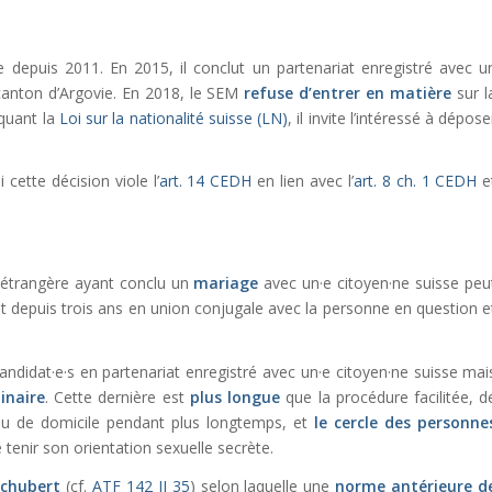
e depuis 2011. En 2015, il conclut un partenariat enregistré avec u
e canton d’Argovie. En 2018, le SEM
refuse d’entrer en matière
sur l
quant la
Loi sur la nationalité suisse (LN)
, il invite l’intéressé à dépose
.
 cette décision viole l’
art. 14 CEDH
en lien avec l’
art. 8 ch. 1 CEDH
e
 étrangère ayant conclu un
mariage
avec un·e citoyen·ne suisse peu
vit depuis trois ans en union conjugale avec la personne en question e
didat·e·s en partenariat enregistré avec un·e citoyen·ne suisse mai
inaire
. Cette dernière est
plus longue
que la procédure facilitée, d
ieu de domicile pendant plus longtemps, et
le
cercle des personne
 tenir son orientation sexuelle secrète.
chubert
(cf.
ATF 142 II 35
) selon laquelle une
norme antérieure d