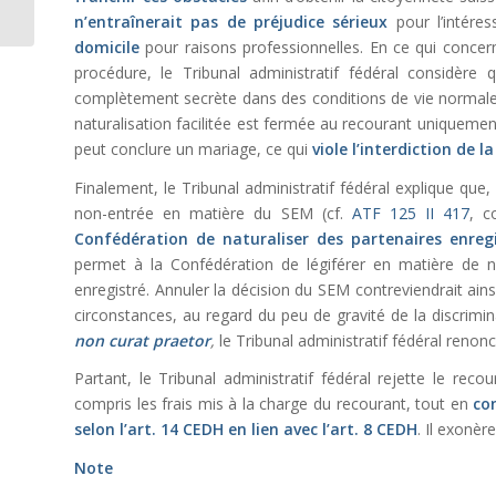
n’entraînerait pas de préjudice sérieux
pour l’intéres
tâches entre une
employée...
domicile
pour raisons professionnelles. En ce qui concerne
procédure, le Tribunal administratif fédéral considère
complètement secrète dans des conditions de vie normal
naturalisation facilitée est fermée au recourant uniquement
peut conclure un mariage, ce qui
viole l’interdiction de l
Finalement, le Tribunal administratif fédéral explique que
non-entrée en matière du SEM (cf.
ATF 125 II 417
, c
Confédération de naturaliser des partenaires enregis
permet à la Confédération de légiférer en matière de na
enregistré. Annuler la décision du SEM contreviendrait ain
circonstances, au regard du peu de gravité de la discrimin
non curat praetor
,
le Tribunal administratif fédéral renon
Partant, le Tribunal administratif fédéral rejette le recou
compris les frais mis à la charge du recourant, tout en
co
selon
l’
art. 14 CEDH
en lien avec l’
art. 8 CEDH
. Il exonèr
Note