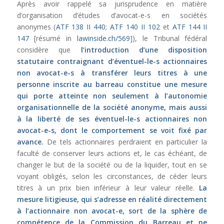
Après avoir rappelé sa jurisprudence en matière
d’organisation d’études d’avocat-e-s en sociétés
anonymes (
ATF 138 II 440
;
ATF 140 II 102
et
ATF 144 II
147
[résumé in
lawinside.ch/569
]), le Tribunal fédéral
considère que
l’introduction d’une disposition
statutaire contraignant d’éventuel-le-s actionnaires
non avocat-e-s à transférer leurs titres à une
personne inscrite au barreau constitue une mesure
qui porte atteinte non seulement à l’autonomie
organisationnelle de la société anonyme, mais aussi
à la liberté de ses éventuel-le-s actionnaires non
avocat-e-s, dont le comportement se voit fixé par
avance.
De tels actionnaires perdraient en particulier la
faculté de conserver leurs actions et, le cas échéant, de
changer le but de la société ou de la liquider, tout en se
voyant obligés, selon les circonstances, de céder leurs
titres à un prix bien inférieur à leur valeur réelle.
La
mesure litigieuse, qui s’adresse en réalité directement
à l’actionnaire non avocat-e, sort de la sphère de
compétence de la Commission du Barreau et ne