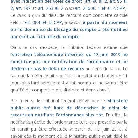
avec indication des voies de droit
(
art. 80 al. 2
,
art. 85 al.
2
,
art. 199
et
art. 263 al. 2
cum
art. 266 al. 1 et al. 4 CPP
).
Le
dies a quo
du délai de recours doit donc être calculé
selon l’
art. 384 let. b CPP
, à savoir
à partir du moment
où l’ordonnance de blocage du compte a été notifiée
par écrit au titulaire du compte
.
Dans le cas d’espèce, le Tribunal fédéral estime que
l’
entretien téléphonique informel du 17 juin 2019 ne
constitue pas une notification
de l’ordonnance et ne
déclenche pas le délai
de recours
au sens de la loi. Le
fait que la défense ait requis la consultation du dossier 11
jours plus tard semble tout à fait normal et ne saurait être
qualifié de comportement dilatoire et donc abusif.
Par ailleurs, le Tribunal fédéral relève que le
Ministère
public aurait été libre de déclencher le délai de
recours en notifiant l’ordonnance plus tôt
. En effet, la
notification écrite de l’ordonnance telle que prescrite par la
loi aurait pu être effectuée à partir du 13 juin 2019, à
savoir dès le moment où le Ministère public avait délié la