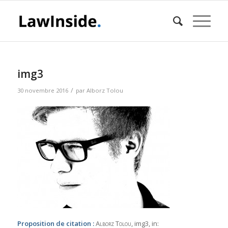
img3
/
30 novembre 2016
par
Alborz Tolou
Proposition de citation :
Alborz Tolou
, img3,
in: