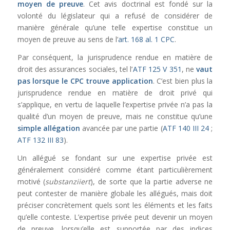
moyen de preuve
. Cet avis doctrinal est fondé sur la
volonté du législateur qui a refusé de considérer de
manière générale qu’une telle expertise constitue un
moyen de preuve au sens de l’
art. 168 al. 1 CPC
.
Par conséquent, la jurisprudence rendue en matière de
droit des assurances sociales, tel l’
ATF 125 V 351
, ne
vaut
pas lorsque le CPC trouve application
. C’est bien plus la
jurisprudence rendue en matière de droit privé qui
s’applique, en vertu de laquelle l’expertise privée n’a pas la
qualité d’un moyen de preuve, mais ne constitue qu’une
simple allégation
avancée par une partie (
ATF 140 III 24
;
ATF 132 III 83
).
Un allégué se fondant sur une expertise privée est
généralement considéré comme étant particulièrement
motivé (
substanziiert
), de sorte que la partie adverse ne
peut contester de manière globale les allégués, mais doit
préciser concrètement quels sont les éléments et les faits
qu’elle conteste. L’expertise privée peut devenir un moyen
de preuve, lorsqu’elle est supportée par des indices