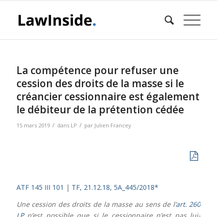
La compétence pour refuser une
cession des droits de la masse si le
créancier cessionnaire est également
le débiteur de la prétention cédée
/
/
15 mars 2019
dans
LP
par
Julien Francey
ATF 145 III 101
|
TF, 21.12.18, 5A_445/2018*
Une cession des droits de la masse au sens de l’
art. 260
LP
n’est possible que si le cessionnaire n’est pas lui-