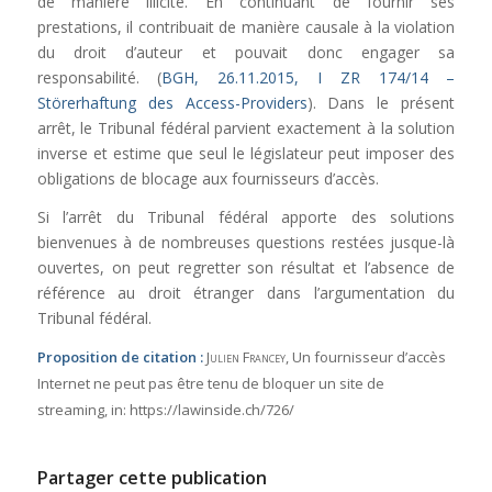
de manière illicite. En continuant de fournir ses
prestations, il contribuait de manière causale à la violation
du droit d’auteur et pouvait donc engager sa
responsabilité. (
BGH, 26.11.2015, I ZR 174/14
–
Störerhaftung des Access-Providers
). Dans le présent
arrêt, le Tribunal fédéral parvient exactement à la solution
inverse et estime que seul le législateur peut imposer des
obligations de blocage aux fournisseurs d’accès.
Si l’arrêt du Tribunal fédéral apporte des solutions
bienvenues à de nombreuses questions restées jusque-là
ouvertes, on peut regretter son résultat et l’absence de
référence au droit étranger dans l’argumentation du
Tribunal fédéral.
Proposition de citation :
Julien Francey
, Un fournisseur d’accès
Internet ne peut pas être tenu de bloquer un site de
streaming,
in:
https://lawinside.ch/726/
Partager cette publication