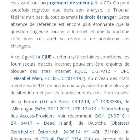
est avant tout
un jugement de valeur
(
art. 4 CC
). On peut
toutefois regretter que dans son analyse, le Tribunal
fédéral n’ait pas du tout examiné
le droit étranger
. Cette
absence de référence est encore plus étonnante que la
question litigieuse touche à Internet et que la doctrine
citée dans cet arrêt se réfère à de nombreux cas
étrangers.
A cet égard,
la CJUE
a retenu qu’à certaines conditions, les
fournisseurs d’accès Internet pouvaient être enjoints de
bloquer des sites Internet (
CJUE, C-314/12 – UPC
Telekabel Wien, ECLI:EU:C:2014:192
). Au niveau des Etats
membres de l’UE, de nombreux pays admettent le blocage
de sites Internet par les fournisseurs d’accès. Il en va ainsi
o
de la France (
TGI de Paris, 04.12.14, n
14/03236
), de
l’Allemagne (
BGH, 26.11.2015, I ZR 174/14
– Störerhaftung
des Access-Providers.
Voir récemment,
BGH, 26.07.18, I
ZR 64/17 – Dead Island
), de l’Autriche (
Oberster
o
Gerichtshof Österreich, 24.06.14 n
4Ob 71/14s
), du
Royaume-Uni (
[2014] EWHC 3354 (Ch)
) ou encore de la