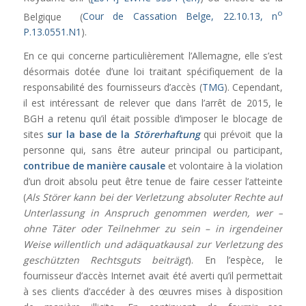
o
Belgique (
Cour de Cassation Belge, 22.10.13, n
P.13.0551.N1
).
En ce qui concerne particulièrement l’Allemagne, elle s’est
désormais dotée d’une loi traitant spécifiquement de la
responsabilité des fournisseurs d’accès (
TMG
). Cependant,
il est intéressant de relever que dans l’arrêt de 2015, le
BGH a retenu qu’il était possible d’imposer le blocage de
sites
sur la base de la
Störerhaftung
qui prévoit que la
personne qui, sans être auteur principal ou participant,
contribue de manière causale
et volontaire à la violation
d’un droit absolu peut être tenue de faire cesser l’atteinte
(
Als Störer kann bei der Verletzung absoluter Rechte auf
Unterlassung in Anspruch genommen werden, wer –
ohne Täter oder Teilnehmer zu sein – in irgendeiner
Weise willentlich und adäquatkausal zur Verletzung des
geschützten Rechtsguts beiträgt
). En l’espèce, le
fournisseur d’accès Internet avait été averti qu’il permettait
à ses clients d’accéder à des œuvres mises à disposition