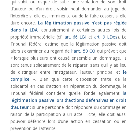
qui subit ou risque de subir une violation de son droit
d’auteur ou d’un droit voisin peut demander au juge de
l’interdire si elle est imminente ou de la faire cesser, si elle
dure encore.
La légitimation passive n’est pas réglée
dans la
LDA
, contrairement à certaines autres lois de
propriété immatérielle (cf.
art. 66 LBI
et
art. 9 LDes
). Le
Tribunal fédéral estime que la légitimation passive doit
alors s’examiner au regard de
l’
art. 50 CO
qui prévoit que
« lorsque plusieurs ont causé ensemble un dommage, ils
sont tenus solidairement de le réparer, sans qu’il y ait lieu
de distinguer entre l’instigateur, l’auteur principal et
le
complice
». Bien que cette disposition traite de la
solidarité en cas d’action en réparation du dommage, le
Tribunal fédéral considère qu’elle fonde également
la
légitimation passive lors d’actions défensives en droit
d’auteur
: si une personne doit répondre du dommage en
raison de la participation à un acte illicite, elle doit aussi
pouvoir défendre lors d’une action en cessation ou en
prévention de l’atteinte.