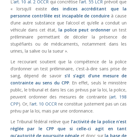
L’
art. 10 al. 2 OCCR
qui concrétise l’
art. 55 LCR
prévoit que
« lorsqu’il existe
des indices accréditant que la
personne contrôlée est incapable de conduire
à cause
d’une autre substance que l’alcool et qu’elle a conduit un
véhicule dans cet état,
la police peut ordonner
un test
préliminaire permettant de déceler la présence de
stupéfiants ou de médicaments, notamment dans les
urines, la salive ou la sueur ».
Le recourant soutient que la compétence de la police
d’ordonner un test préliminaire, c’est-à-dire sans prise de
sang, dépend de savoir
s’il s’agit d’une mesure de
contrainte au sens du CPP
. En effet, seuls le ministère
public, le tribunal et dans les cas prévus par la loi, la police,
peuvent ordonner des mesures de contrainte (
art. 198
CPP
). Or, l’
art. 10 OCCR
ne constitue justement pas un cas
prévu par la loi, mais par une ordonnance.
Le Tribunal fédéral relève que
l’activité de la police n’est
réglée par le CPP que si celle-ci agit en tant
qu’autorité de poursuite pénale
et donc sur
la base de