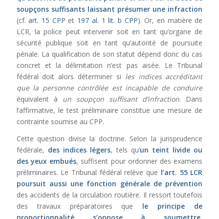
soupçons suffisants laissant présumer une infraction
(cf.
art. 15 CPP
et
197 al. 1 lit. b CPP
). Or, en matière de
LCR, la police peut intervenir soit en tant qu’organe de
sécurité publique soit en tant qu’autorité de poursuite
pénale. La qualification de son statut dépend donc du cas
concret et la délimitation n’est pas aisée. Le Tribunal
fédéral doit alors déterminer si
les indices accréditant
que la personne contrôlée est incapable de conduire
équivalent à
un soupçon suffisant d’infraction
. Dans
l’affirmative, le test préliminaire constitue une mesure de
contrainte soumise au CPP.
Cette question divise la doctrine. Selon la jurisprudence
fédérale,
des indices légers
, tels qu’
un teint livide ou
des yeux embués
, suffisent pour ordonner des examens
préliminaires. Le Tribunal fédéral relève que
l’
art. 55 LCR
poursuit aussi une fonction générale de prévention
des accidents de la circulation routière. Il ressort toutefois
des travaux préparatoires que
le principe de
proportionnalité s’oppose à soumettre,