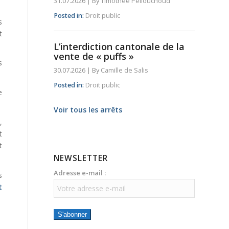
31.07.2026
|
By
Timothée Pellouchoud
Posted in:
Droit public
s
t
L’interdiction cantonale de la
vente de « puffs »
s
30.07.2026
|
By
Camille de Salis
Posted in:
Droit public
e
Voir tous les arrêts
,
t
t
NEWSLETTER
Adresse e-mail :
s
t
S'abonner