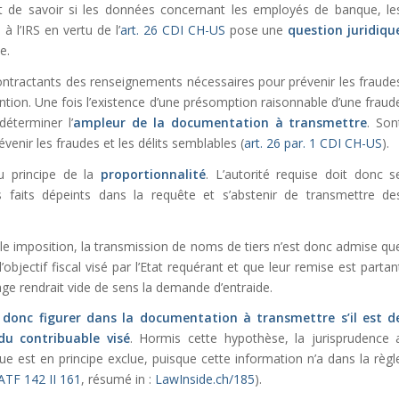
nt de savoir si les données concernant les employés de banque, le
 l’IRS en vertu de l’
art. 26 CDI CH-US
pose une
question juridiqu
e.
contractants des renseignements nécessaires pour prévenir les fraude
ention. Une fois l’existence d’une présomption raisonnable d’une fraud
déterminer l’
ampleur de la documentation à transmettre
. Son
évenir les fraudes et les délits semblables (
art. 26 par. 1 CDI CH-US
).
au principe de la
proportionnalité
. L’autorité requise doit donc s
faits dépeints dans la requête et s’abstenir de transmettre de
ble imposition, la transmission de noms de tiers n’est donc admise qu
’objectif fiscal visé par l’Etat requérant et que leur remise est partan
age rendrait vide de sens la demande d’entraide.
 donc figurer dans la documentation à transmettre s’il est d
du contribuable visé
. Hormis cette hypothèse, la jurisprudence 
 est en principe exclue, puisque cette information n’a dans la règl
ATF 142 II 161
, résumé in :
LawInside.ch/185
).