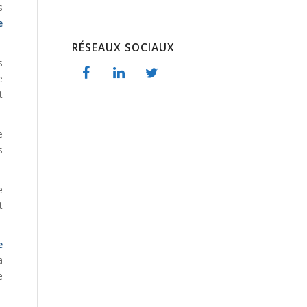
s
e
RÉSEAUX SOCIAUX
s
e
t
e
s
e
t
e
a
e