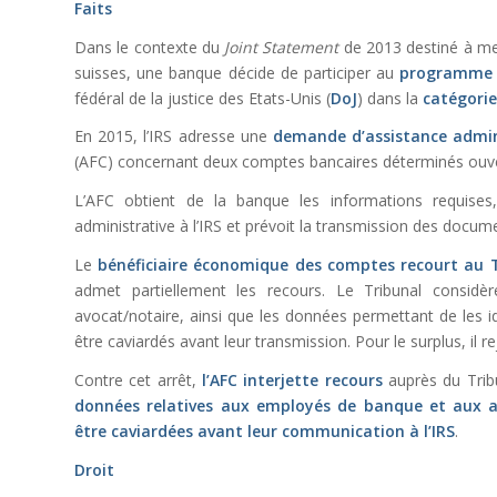
Faits
Dans le contexte du
Joint Statement
de 2013 destiné à me
suisses, une banque décide de participer au
programme 
fédéral de la justice des Etats-Unis (
DoJ
) dans la
catégorie
En 2015, l’IRS adresse une
demande d’assistance admin
(AFC) concernant deux comptes bancaires déterminés ouve
L’AFC obtient de la banque les informations requises,
administrative à l’IRS et prévoit la transmission des docu
Le
bénéficiaire économique des comptes recourt au T
admet partiellement les recours. Le Tribunal consi
avocat/notaire, ainsi que les données permettant de les i
être caviardés avant leur transmission. Pour le surplus, il re
Contre cet arrêt,
l’AFC interjette recours
auprès du Tribu
données relatives aux employés de banque et aux a
être caviardées avant leur communication à l’IRS
.
Droit