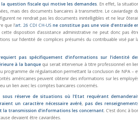
c la question fiscale qui motive les demandes
. En effet, la situatio
onnées, mais des documents bancaires à transmettre. Le caviardage d
gurent ne rendrait pas les documents inintelligibles et ne leur ôterai
e que l’
art. 26 CDI CH-US
ne constitue pas une voie d’entraide e
cette disposition d’assistance administrative ne peut donc pas êtr
ations sur l’identité de complices présumés du contribuable visé par l
 requiert pas spécifiquement d’informations sur l’identité de
rieure à la banque
qui serait intervenue à titre professionnel en lie
ais du programme de régularisation permettant la conclusion de NPA – e
utorités américaines peuvent obtenir des informations sur les employé
r eu un lien avec les comptes bancaires concernés.
t,
sous réserve de situations où l’Etat requérant demanderai
raient un caractère nécessaire avéré
,
pas des renseignement
ut la transmission d’informations les concernant
. C’est donc à bo
cause devaient être caviardées.