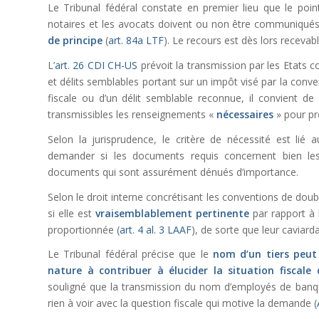
Le Tribunal fédéral constate en premier lieu que le poi
notaires et les avocats doivent ou non être communiqués à
de principe
(
art. 84a LTF
). Le recours est dès lors recevabl
L’
art. 26 CDI CH-US
prévoit la transmission par les Etats 
et délits semblables portant sur un impôt visé par la conv
fiscale ou d’un délit semblable reconnue, il convient de 
transmissibles les renseignements «
nécessaires
» pour pr
Selon la jurisprudence, le critère de nécessité est lié 
demander si les documents requis concernent bien les 
documents qui sont assurément dénués d’importance.
Selon le droit interne concrétisant les conventions de dou
si elle est
vraisemblablement pertinente
par rapport à l
proportionnée (
art. 4 al. 3 LAAF
), de sorte que leur caviard
Le Tribunal fédéral précise que le
nom d’un tiers peut
nature à contribuer à élucider la situation fiscale 
souligné que la transmission du nom d’employés de banque
rien à voir avec la question fiscale qui motive la demande (