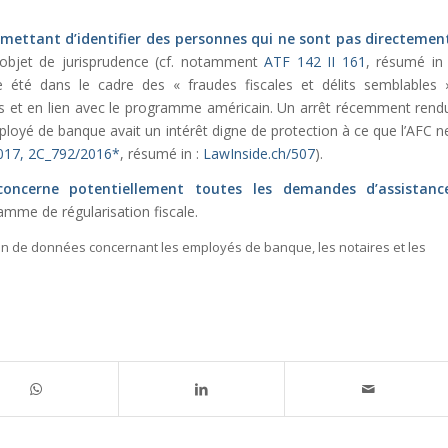
mettant d’identifier des personnes qui ne sont pas directemen
l’objet de jurisprudence (cf. notamment
ATF 142 II 161
, résumé in 
re été dans le cadre des « fraudes fiscales et délits semblables 
Unis et en lien avec le programme américain. Un arrêt récemment rend
mployé de banque avait un intérêt digne de protection à ce que l’AFC n
2017, 2C_792/2016*
, résumé in :
LawInside.ch/507
).
concerne potentiellement toutes les demandes d’assistanc
mme de régularisation fiscale.
ion de données concernant les employés de banque, les notaires et les