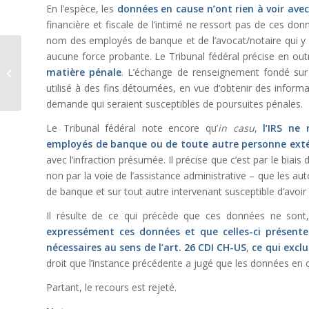
En l’espèce, les
données en cause n’ont rien à voir ave
financière et fiscale de l’intimé ne ressort pas de ces d
nom des employés de banque et de l’avocat/notaire qui y fi
aucune force probante. Le Tribunal fédéral précise en outr
L’interprétation d’une
matière pénale
. L’échange de renseignement fondé sur 
transaction judiciaire
par le juge de la ma...
utilisé à des fins détournées, en vue d’obtenir des inform
demande qui seraient susceptibles de poursuites pénales.
Le Tribunal fédéral note encore qu’
in casu
,
l’IRS ne
employés de banque ou de toute autre personne exté
avec l’infraction présumée. Il précise que c’est par le bi
non par la voie de l’assistance administrative – que les a
de banque et sur tout autre intervenant susceptible d’avoi
Il résulte de ce qui précède que ces données ne son
expressément ces données et que celles-ci présente
nécessaires au sens de l’
art. 26 CDI CH-US
,
ce qui excl
droit que l’instance précédente a jugé que les données en 
Partant, le recours est rejeté.