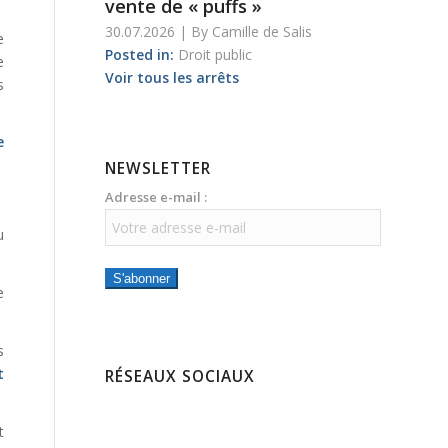
vente de « puffs »
30.07.2026
|
By
Camille de Salis
e
Posted in:
Droit public
e
Voir tous les arrêts
s
e
NEWSLETTER
Adresse e-mail :
u
S'abonner
e
s
t
RÉSEAUX SOCIAUX
t