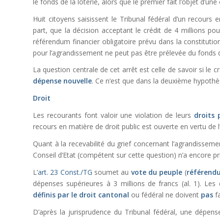
le fonds de la loterie, alors que le premier fait l’objet d’une
Huit citoyens saisissent le Tribunal fédéral d’un recours 
part, que la décision acceptant le crédit de 4 millions p
référendum financier obligatoire prévu dans la constitution
pour l’agrandissement ne peut pas être prélevée du fonds de
La question centrale de cet arrêt est celle de savoir si le
dépense nouvelle
. Ce n’est que dans la deuxième hypothès
Droit
Les recourants font valoir une violation de leurs
droits 
recours en matière de droit public est ouverte en vertu de l
Quant à la recevabilité du grief concernant l’agrandisseme
Conseil d’Etat (compétent sur cette question) n’a encore pr
L’
art. 23 Const./TG
soumet au
vote du peuple
(
référendu
dépenses supérieures à 3 millions de francs (al. 1). Le
définis par le droit cantonal
ou fédéral ne doivent
pas
fa
D’après la jurisprudence du Tribunal fédéral, une dépen