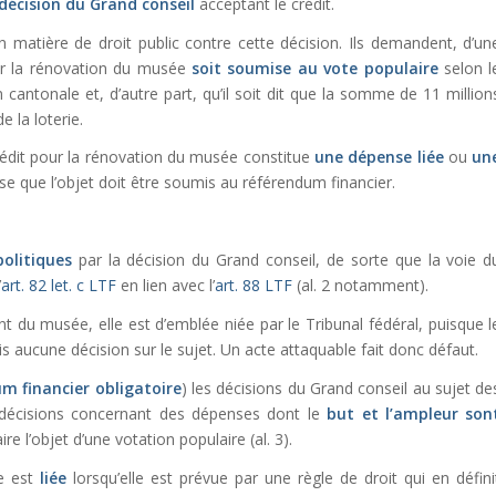
décision du Grand conseil
acceptant le crédit.
en matière de droit public contre cette décision. Ils demandent, d’un
our la rénovation du musée
soit soumise au vote populaire
selon l
 cantonale et, d’autre part, qu’il soit dit que la somme de 11 million
 la loterie.
 crédit pour la rénovation du musée constitue
une dépense liée
ou
un
e que l’objet doit être soumis au référendum financier.
politiques
par la décision du Grand conseil, de sorte que la voie d
’
art. 82 let. c LTF
en lien avec l’
art. 88 LTF
(al. 2 notamment).
nt du musée, elle est d’emblée niée par le Tribunal fédéral, puisque l
is aucune décision sur le sujet. Un acte attaquable fait donc défaut.
m financier obligatoire
) les décisions du Grand conseil au sujet de
s décisions concernant des dépenses dont le
but et l’ampleur son
ire l’objet d’une votation populaire (al. 3).
se est
liée
lorsqu’elle est prévue par une règle de droit qui en défini