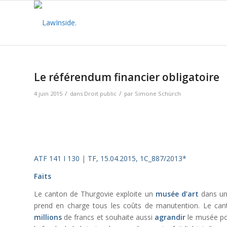
Le référendum financier obligatoire
/
/
4 juin 2015
dans
Droit public
par
Simone Schürch
ATF 141 I 130
|
TF, 15.04.2015, 1C_887/2013*
Faits
Le canton de Thurgovie exploite un
musée d’art
dans un 
prend en charge tous les coûts de manutention. Le ca
millions
de francs et souhaite aussi
agrandir
le musée pou