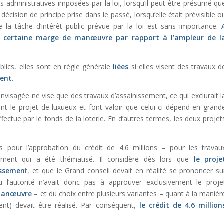
es administratives imposées par la loi, lorsqu’il peut être présumé qu
écision de principe prise dans le passé, lorsqu’elle était prévisible o
la tâche d’intérêt public prévue par la loi est sans importance.
une certaine marge de manœuvre par rapport à l’ampleur de l
blics, elles sont en règle générale
liées
si elles visent des travaux d
ent
.
nvisagée ne vise que des travaux d’assainissement, ce qui exclurait l
ent le projet de luxueux et font valoir que celui-ci dépend en grand
fectue par le fonds de la loterie. En d’autres termes, les deux projet
 pour l’approbation du crédit de 4.6 millions – pour les travau
ssement qui a été thématisé. Il considère dès lors que
le proje
issemen
t, et que le Grand conseil devait en réalité se prononcer su
l’autorité n’avait donc pas à approuver exclusivement le proje
 manœuvre
– et du choix entre plusieurs variantes – quant à la manièr
nt) devait être réalisé. Par conséquent,
le crédit de 4.6 million