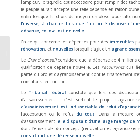
l’ampleur, lorsqu’elle est nécessaire pour remplir des tâch
le peuple aurait accepté une telle dépense en raison d’une d
enfin lorsque le choix du moyen employé pour atteindre 
l’inverse, à chaque fois que l’autorité dispose d’
dépense, celle-ci est nouvelle
.
En ce qui concerne les dépenses pour des
immeubles
pu
La validité d’une
rénovation
, et
nouvelles
lorsqu’il s’agit d’un
agrandissem
expertise-arbitrage
dans un litige en
Le
Grand conseil
considère que la dépense de 4 millions e
matière de baux...
qualification de dépense nouvelle. Les
recourants
qualifi
partie du projet d’agrandissement dont le financement s’ef
constitueraient un tout.
Le
Tribunal fédéral
constate que lors des discussions
d’assainissement – c’est surtout le projet d’agrandi
d’assainissement est indissociable de celui d’agrand
l’acceptation ou le refus
du tout
. Dans la mesure où 
d’assainissement,
elle disposait d’une large marge de
dont l’ensemble du concept (rénovation et agrandisseme
constituait une dépense nouvelle
.