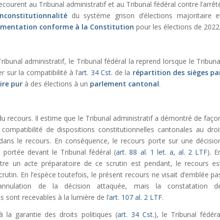
ecourent au Tribunal administratif et au Tribunal fédéral contre l’arrêt
inconstitutionnalité
du système grison d’élections majoritaire e
lementation conforme à la Constitution
pour les élections de 2022
ibunal administratif, le Tribunal fédéral la reprend lorsque le Tribuna
 sur la compatibilité à l’
art. 34 Cst.
de la
répartition des sièges pa
ire pur
à des élections à un
parlement cantonal
.
u recours. Il estime que le Tribunal administratif a démontré de faço
compatibilité de dispositions constitutionnelles cantonales au droi
 dans le recours. En conséquence, le recours porte sur une décisio
 portée devant le Tribunal fédéral (
art. 88 al. 1 let. a, al. 2 LTF
). E
ontre un acte préparatoire de ce scrutin est pendant, le recours es
tin. En l’espèce toutefois, le présent recours ne visait d’emblée pa
 l’annulation de la décision attaquée, mais la constatation d
ns sont recevables à la lumière de l’
art. 107 al. 2 LTF
.
 la garantie des droits politiques (
art. 34 Cst.
), le Tribunal fédéra