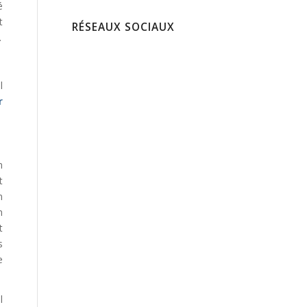
é
t
RÉSEAUX SOCIAUX
.
l
r
n
t
n
n
t
s
e
l