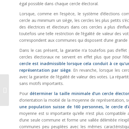
égal possible dans chaque cercle électoral.
Lorsque, comme en l’espèce, le système d’élections co
cercle au minimum un siège, les cercles les plus petits s’
des électrices et électeurs dans ces cercles a plus d’inf
toutefois une telle restriction de l’égalité de valeur des vo
correspondent aux communes qui disposent d’une grande
Dans le cas présent, la garantie n’a toutefois pas d’effe
cercles électoraux ne servent en effet plus que pour l’é
cercle est inadmissible lorsque cela conduit à ce qu’
représentation par siège
. En revanche, lorsque les cer
avec la garantie de l’égalité de valeur des votes. La réparti
sans motifs importants.
La protection du secret
de l’organe de révision
Pour
déterminer la taille minimale d’un cercle électo
en droit pénal admi...
d’orientation la moitié de la moyenne de représentation, so
une population suisse de 160 personnes, le cercle d
moyenne est si importante qu’elle n’est plus compatible a
d’une seule commune et forme une vallée délimitée n’expliq
communes peu peuplées avec les mêmes caractéristiques