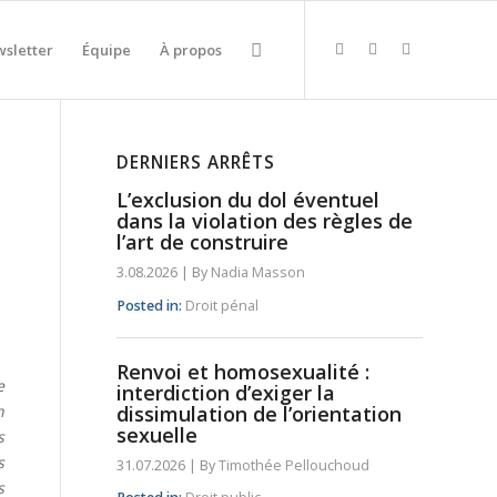
sletter
Équipe
À propos
DERNIERS ARRÊTS
L’exclusion du dol éventuel
dans la violation des règles de
l’art de construire
3.08.2026
|
By
Nadia Masson
Posted in:
Droit pénal
Renvoi et homosexualité :
e
interdiction d’exiger la
n
dissimulation de l’orientation
sexuelle
s
s
31.07.2026
|
By
Timothée Pellouchoud
s