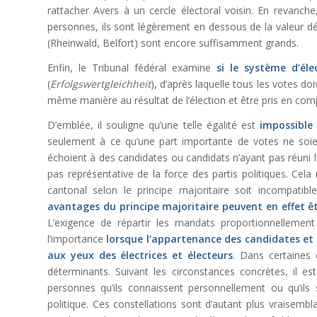
rattacher Avers à un cercle électoral voisin. En revanc
personnes, ils sont légèrement en dessous de la valeur dé
(Rheinwald, Belfort) sont encore suffisamment grands.
Enfin, le Tribunal fédéral examine
si le système d’éle
(
Erfolgswertgleichheit
), d’après laquelle tous les votes do
même manière au résultat de l’élection et être pris en com
D’emblée, il souligne qu’une telle égalité est
impossible 
seulement à ce qu’une part importante de votes ne soien
échoient à des candidates ou candidats n’ayant pas réuni l
pas représentative de la force des partis politiques. Cela
cantonal selon le principe majoritaire soit incompatible
avantages du principe majoritaire peuvent en effet ê
L’exigence de répartir les mandats proportionnellement
l’importance
lorsque l’appartenance des candidates et
aux yeux des électrices et électeurs
. Dans certaines 
déterminants. Suivant les circonstances concrètes, il est
personnes qu’ils connaissent personnellement ou qu’ils
politique. Ces constellations sont d’autant plus vraisembl