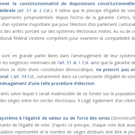
ner la constitutionnalité de dispositions constitutionnelle
édérale
(
art. 51 al. 2 Cst.
). Il relève que le principe d’égalité de vot
oppements jurisprudentiels depuis l’octroi de la garantie. Certes, l
té d’un système majoritaire pur pour l’élection d’un parlement cantonal
dans des arrêts portant sur des systèmes électoraux mixtes. Au vu de c
Tribunal fédéral s’estime compétent pour examiner la compatibilité d
ns sont en grande partie libres dans l’aménagement de leur systèm
er les exigences minimales de l’
art. 51 al. 1 Cst.
ainsi que la garantie d
anton se dote d’une constitution démocratique,
ne prescrit pas u
onal
. L’
art. 34 Cst.
, notamment dans sa composante d’égalité du vot
aménagement d’une telle procédure d’élection
.
rants selon lequel il serait inadmissible de se fonder sur la populatio
des sièges entre les cercles électoraux. Il s’agit également d’un critèr
système à l’égalité de valeur ou de force des votes
(
Stimmkraft
ante de l’égalité de vote. D’après ce principe, chaque vote doit avoi
ulation représentée et le nombre de sièges attribués doit être le plu