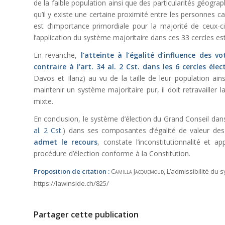
de la faible population ainsi que des particularités géograp
qu’il y existe une certaine proximité entre les personnes ca
est d’importance primordiale pour la majorité de ceux-ci. 
l’application du système majoritaire dans ces 33 cercles est
En revanche,
l’atteinte à l’égalité d’influence des 
contraire à l’
art. 34 al. 2 Cst.
dans les 6 cercles élec
Davos et Ilanz) au vu de la taille de leur population ai
maintenir un système majoritaire pur, il doit retravailler l
mixte.
En conclusion, le système d’élection du Grand Conseil dans
al. 2 Cst.
) dans ses composantes d’égalité de valeur des v
admet le recours
, constate l’inconstitutionnalité et 
procédure d’élection conforme à la Constitution.
Proposition de citation :
Camilla Jacquemoud
, L’admissibilité du
https://lawinside.ch/825/
Partager cette publication