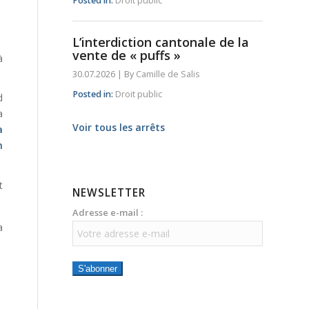
Posted in:
Droit public
L’interdiction cantonale de la
vente de « puffs »
à
30.07.2026
|
By
Camille de Salis
Posted in:
Droit public
d
a
Voir tous les arrêts
a
m
t
NEWSLETTER
Adresse e-mail :
a
S'abonner