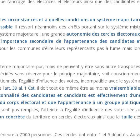
que l’ancrage des électrices et électeurs ainsi que des candidates e
les circonstances et à quelles conditions un système majoritair
ssible
. Il ressort néanmoins des arrêts portant sur le système mixt
 système majoritaire : une grande
autonomie des cercles électorau
e
importance secondaire de l’appartenance des candidates e
 pour les communes d’élire leurs représentants pas à l’urne mais lor
tème majoritaire pur, mais ne peuvent y être sans autre transposés
 décidés sans réserve pour le principe majoritaire, soit consciemmen
onnels, l’égalité d’influence des votes, incompatible avec le systèm
 l’
art. 39 al. 1 Cst.
Il doit tout de même être au moins
vraisemblable
sonnalité des candidates et candidats est effectivement d’un
du corps électoral et que l’appartenance à un groupe politiqu
sont pas remplies, l’atteinte à l’égalité d’influence des votes liée a
on concrète
du territoire en cercles électoraux ainsi que la
taille
de
férieure à 7’000 personnes. Ces cercles ont entre 1 et 5 députés. Au v