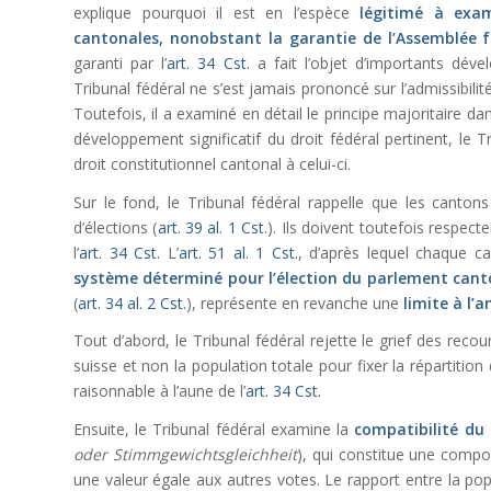
explique pourquoi il est en l’espèce
légitimé à exami
cantonales, nonobstant la garantie de l’Assemblée f
garanti par l’
art. 34 Cst.
a fait l’objet d’importants dével
Tribunal fédéral ne s’est jamais prononcé sur l’admissibili
Toutefois, il a examiné en détail le principe majoritaire 
développement significatif du droit fédéral pertinent, le 
droit constitutionnel cantonal à celui-ci.
Sur le fond, le Tribunal fédéral rappelle que les canto
d’élections (
art. 39 al. 1 Cst.
). Ils doivent toutefois respect
l’
art. 34 Cst.
L’
art. 51 al. 1 Cst.
, d’après lequel chaque c
système déterminé pour l’élection du parlement cant
(
art. 34 al. 2 Cst.
), représente en revanche une
limite à l’
Tout d’abord, le Tribunal fédéral rejette le grief des recou
suisse et non la population totale pour fixer la répartition 
raisonnable à l’aune de l’
art. 34 Cst.
Ensuite, le Tribunal fédéral examine la
compatibilité du 
oder Stimmgewichtsgleichheit
), qui constitue une compos
une valeur égale aux autres votes. Le rapport entre la pop