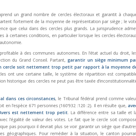
mprend un grand nombre de cercles électoraux et garantit à chaqu
écartent fortement de la moyenne de représentation par siège ; le vot
luence que celui dans des cercles plus grands. La jurisprudence adme
tes à certaines conditions, en particulier lorsque les cercles électorau
 autonomie.
t profitable à des communes autonomes. En l’état actuel du droit, le
lection du Grand Conseil. Partant,
garantir un siège minimum pa
un cercle soit nettement trop petit par rapport à la moyenne d
cles ont une certaine taille, le système de répartition est compatibl
tion historique des cercles ne peut pas être taxée d’inconstitutionnalit
ral dans ces circonstances
, le Tribunal fédéral prend comme valeu
it en l’espèce 671 personnes (160’932 :120 :2). Il en résulte que,
ave
’Avers est nettement trop petit
. La différence entre sa taille et l
vec l’égalité de valeur des votes. Le fait que le cercle soit compos
ue pas pourquoi il devrait plus se voir garantir un siège que d’autre
 géographiques. Pour remédier à la situation, le canton pourrai