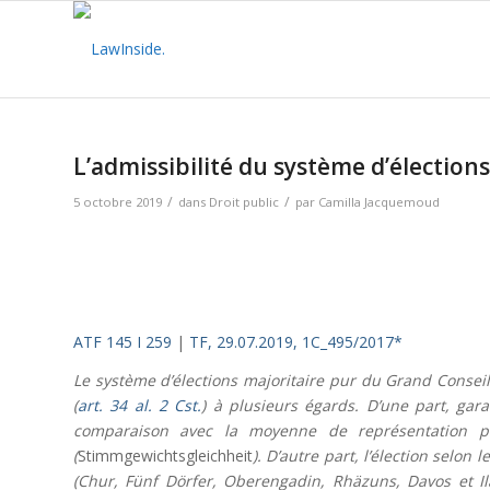
L’admissibilité du système d’élection
/
/
5 octobre 2019
dans
Droit public
par
Camilla Jacquemoud
ATF 145 I 259
|
TF, 29.07.2019, 1C_495/2017*
Le système d’élections majoritaire pur du Grand Conseil
(
art. 34 al. 2 Cst.
) à plusieurs égards. D’une part, gara
comparaison avec la moyenne de représentation par
(
Stimmgewichtsgleichheit
). D’autre part, l’élection selon
(Chur, Fünf Dörfer, Oberengadin, Rhäzuns, Davos et Ilan