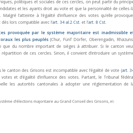
hiques, politiques et sociales de ces cercles, on peut partir du princip
ndidates et les ayants droit au vote et que la personnalité de celles-l
Malgré l’atteinte à l’égalité d’influence des votes qu’elle provoque
 dès lors compatible avec l’
art. 34 al.2 Cst
. et l’
art. 8 Cst.
votes provoquée par le système majoritaire est inadmissible e
toraux les plus peuplés
(Chur, Fünf Dörfer, Oberengadin, Rhäzuns
nsi que du nombre important de sièges à attribuer. Si le canton veu
a répartition de ces cercles. Sinon, il convient d’introduire un systèm
 le canton des Grisons est incompatible avec l’égalité de vote (
art. 3
otes et d’égalité d’influence des votes. Partant, le Tribunal fédéra
appelle les autorités cantonales à adopter une réglementation de l
 système d’élections majoritaire au Grand Conseil des Grisons,
in: