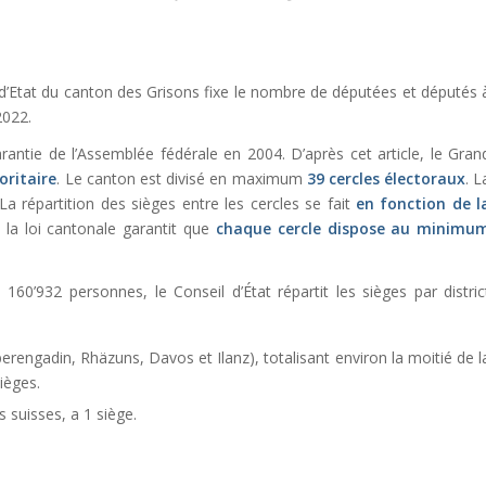
 d’Etat du canton des Grisons fixe le nombre de députées et députés 
2022.
arantie de l’Assemblée fédérale en 2004. D’après cet article, le Gran
oritaire
. Le canton est divisé en maximum
39 cercles électoraux
. L
a répartition des sièges entre les cercles se fait
en fonction de l
 la loi cantonale garantit que
chaque cercle dispose au minimu
60’932 personnes, le Conseil d’État répartit les sièges par distric
erengadin, Rhäzuns, Davos et Ilanz), totalisant environ la moitié de l
ièges.
s suisses, a 1 siège.