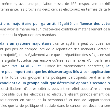
he, même si, avec une population suisse de 655, respectivement 66
terminante, les prochains deux cercles électoraux en termes de taill
ctions majoritaire pur garantit l’égalité d’influence des vote
ivent avoir la même valeur, c’est-à-dire contribuer matériellement de l
pte dans la répartition des mandats.
dans un système majoritaire
: un tel système peut conduire no
t pas pris en compte lors de la répartition des mandats (lorsqu’il
a majorité), mais également à ce que la répartition des sièges ne soi
 ne signifie toutefois pas encore qu’élire les membres d’un parlemen
 avec l’
art. 34 al. 2 Cst.
Suivant les circonstances concrètes,
le
tre plus importants que les désavantages liés à son applicatio
 à la force des groupements politiques participants perd ainsi d
 candidats à un groupe politique déterminé apparaît secondair
constellations, d’autres critères peuvent en effet apparaître comm
 possible que les électrices et électeurs élisent principalement de
 soutiennent en raison de la personnalité et non de l’appartenanc
ables que la vie politique et sociale dans le canton est décentralisée