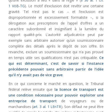
qu’une exclusion a lieu « dans la règle » (
§ 36 al. 1 ch.
1 VöB-TG
). Le motif d’exclusion doit revêtir une certaine
gravité. Tel n’est pas le cas – et l’exclusion est
disproportionnée et excessivement formaliste –, si la
dérogation aux prescriptions de l’appel d’offres a un
caractère subordonné et insignifiant à la lumière du
rapport qualité-prix. L’autorité adjudicatrice peut par
exemple sans arbitraire autoriser qu’un soumissionnaire
complète des détails après le dépôt de son offre. En
revanche, exclure un soumissionnaire qui n’a pas prouvé
en temps utile ses qualifications n’est pas critiquable.
Ce
qui est déterminant, c’est de savoir si l’instance
précédente pouvait sans arbitraire partir de l’idée
qu’il n’y avait pas de vice grave
.
En ce qui concerne le marché en question, le Tribunal
fédéral relève ensuite que
la licence de transport est
une condition nécessaire pour pouvoir exploiter une
entreprise de transport
de voyageurs ou de
marchandises (
art. 3 al. 1 LEnTR
). Son défaut ne peut être