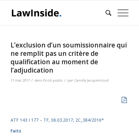
L’exclusion d’un soumissionnaire qui
ne remplit pas un critère de
qualification au moment de
l’adjudication
/
/
11 mai 2017
dans
Droit public
par
Camilla Jacquemoud
ATF 143 I 177
–
TF, 06.03.2017, 2C_384/2016*
Faits