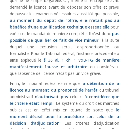
qualifié de simple bagatelle. Or, même si l’entreprise avait
demandé la licence avant de déposer son offre et prévu
de passer les examens nécessaires aussi tôt que possible,
au moment du dépôt de l’offre, elle n’était pas au
bénéfice d’une qualification technique essentielle
pour
exécuter le mandat de manière complète. Il n’est donc
pas
possible de qualifier ce fait de vice mineur
, à la suite
duquel une exclusion serait disproportionnée ou
formaliste. Pour le Tribunal fédéral, l’instance précédente a
ainsi appliqué le
§ 36 al. 1 ch. 1 VöB-TG
de manière
manifestement fausse et arbitraire
en considérant
que l’absence de licence n’était pas un vice grave.
Enfin, le Tribunal fédéral estime que
la détention de la
licence au moment du prononcé de l’arrêt
du tribunal
administratif
n’autorisait pas
celui-ci
à considérer que
le critère était rempli
. Le système du droit des marchés
publics est en effet mis en œuvre de sorte que
le
moment décisif pour la procédure soit celui de la
décision d’adjudication
. Les critères d’adjudication