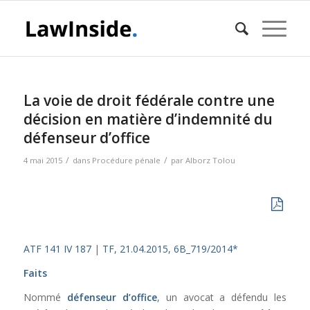
La voie de droit fédérale contre une
décision en matière d’indemnité du
défenseur d’office
/
/
4 mai 2015
dans
Procédure pénale
par
Alborz Tolou
ATF 141 IV 187
|
TF, 21.04.2015, 6B_719/2014*
Faits
Nommé
défenseur d’office
, un avocat a défendu les