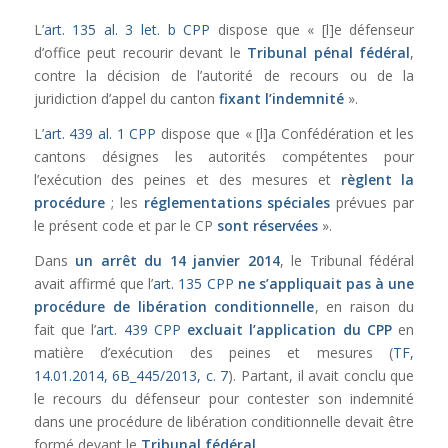
L’
art. 135 al. 3 let. b CPP
dispose que « [l]e défenseur
d’office peut recourir devant le
Tribunal pénal fédéral
,
contre la décision de l’autorité de recours ou de la
juridiction d’appel du canton
fixant l’indemnité
».
L’
art. 439 al. 1 CPP
dispose que « [l]a Confédération et les
cantons désignes les autorités compétentes pour
l’exécution des peines et des mesures et
règlent la
procédure
; les
réglementations spéciales
prévues par
le présent code et par le CP
sont réservées
».
Dans
un arrêt du 14 janvier 2014
, le Tribunal fédéral
avait affirmé que l’
art. 135 CPP
ne s’appliquait pas à une
procédure de libération conditionnelle
, en raison du
fait que l’
art. 439 CPP
excluait l’application du CPP
en
matière d’exécution des peines et mesures (
TF,
14.01.2014, 6B_445/2013, c. 7
). Partant, il avait conclu que
le recours du défenseur pour contester son indemnité
dans une procédure de libération conditionnelle devait être
formé devant le
Tribunal fédéral
.