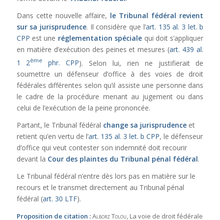
Dans cette nouvelle affaire,
le Tribunal fédéral revient
sur sa jurisprudence
. Il considère que l’
art. 135 al. 3 let. b
CPP
est une
réglementation spéciale
qui doit s’appliquer
en matière d’exécution des peines et mesures (
art. 439 al.
ème
1 2
phr. CPP
). Selon lui, rien ne justifierait de
soumettre un défenseur d’office à des voies de droit
fédérales différentes selon qu’il assiste une personne dans
le cadre de la procédure menant au jugement ou dans
celui de l’exécution de la peine prononcée.
Partant, le Tribunal fédéral
change sa jurisprudence
et
retient qu’en vertu de l’
art. 135 al. 3 let. b CPP
, le défenseur
d’office qui veut contester son indemnité doit recourir
devant la
Cour des plaintes du Tribunal pénal fédéral
.
Le Tribunal fédéral n’entre dès lors pas en matière sur le
recours et le transmet directement au Tribunal pénal
fédéral (
art. 30 LTF
).
Proposition de citation :
Alborz Tolou
, La voie de droit fédérale