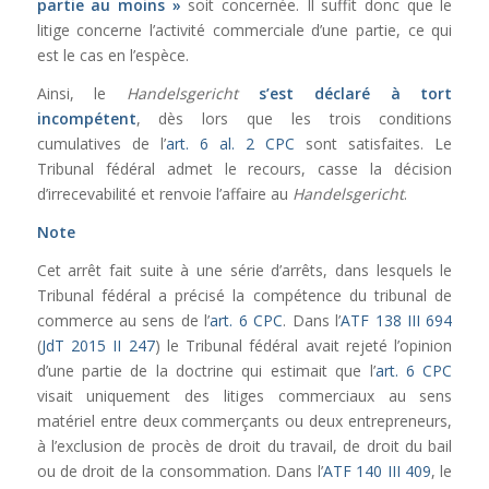
partie au moins »
soit concernée. Il suffit donc que le
litige concerne l’activité commerciale d’une partie, ce qui
est le cas en l’espèce.
Ainsi, le
Handelsgericht
s’est déclaré à tort
incompétent
, dès lors que les trois conditions
cumulatives de l’
art. 6 al. 2 CPC
sont satisfaites. Le
Tribunal fédéral admet le recours, casse la décision
d’irrecevabilité et renvoie l’affaire au
Handelsgericht
.
Note
Cet arrêt fait suite à une série d’arrêts, dans lesquels le
Tribunal fédéral a précisé la compétence du tribunal de
commerce au sens de l’
art. 6 CPC
. Dans l’
ATF 138 III 694
(
JdT 2015 II 247
) le Tribunal fédéral avait rejeté l’opinion
d’une partie de la doctrine qui estimait que l’
art. 6 CPC
visait uniquement des litiges commerciaux au sens
matériel entre deux commerçants ou deux entrepreneurs,
à l’exclusion de procès de droit du travail, de droit du bail
ou de droit de la consommation. Dans l’
ATF 140 III 409
, le