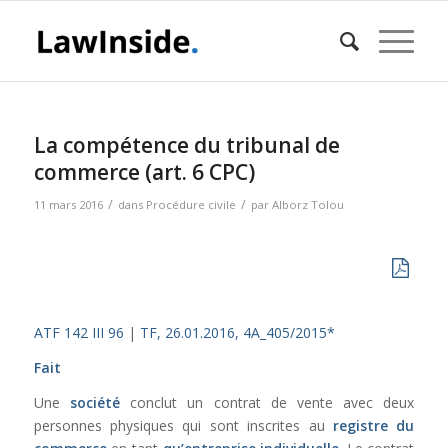
La compétence du tribunal de
commerce (art. 6 CPC)
/
/
11 mars 2016
dans
Procédure civile
par
Alborz Tolou
ATF 142 III 96
|
TF, 26.01.2016, 4A_405/2015*
Fait
Une
société
conclut un contrat de vente avec deux
personnes physiques qui sont inscrites au
registre du