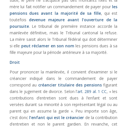
suite, le père ne s’acquitte pas des montants fixés et la
mère lui fait notifier un commandement de payer pour
les
pensions dues avant la majorité de sa fille
, qui est
toutefois
devenue majeure avant l’ouverture de la
poursuite
. Le tribunal de première instance accorde la
mainlevée définitive, mais le Tribunal cantonal la refuse.
La mère saisit alors le Tribunal fédéral qui doit déterminer
si elle
peut réclamer en son nom
les pensions dues à sa
fille majeure pour la période antérieure à sa majorité.
Droit
Pour prononcer la mainlevée, il convient d’examiner si le
créancier indiqué dans le commandement de payer
correspond au
créancier titulaire des pensions
figurant
dans le jugement de divorce. Selon l’
art. 289 al. 1 CC
, « les
contributions d’entretien sont dues à l’enfant et sont
versées durant sa minorité à son représentant légal ou au
parent qui en assume la garde ». Peu importe son âge,
c’est donc
l’enfant qui est le créancier
de la contribution
d’entretien et non le parent gardien. En revanche, cet