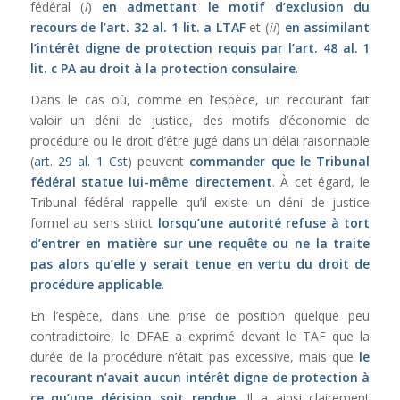
fédéral (
i
)
en admettant le motif d’exclusion du
recours de l’
art. 32 al. 1 lit. a LTAF
et (
ii
)
en assimilant
l’intérêt digne de protection requis par l’
art. 48 al. 1
lit. c PA
au droit à la protection consulaire
.
Dans le cas où, comme en l’espèce, un recourant fait
valoir un déni de justice, des motifs d’économie de
procédure ou le droit d’être jugé dans un délai raisonnable
(
art. 29 al. 1 Cst
) peuvent
commander que le Tribunal
fédéral statue lui-même directement
. À cet égard, le
Tribunal fédéral rappelle qu’il existe un déni de justice
formel au sens strict
lorsqu’une autorité refuse à tort
d’entrer en matière sur une requête ou ne la traite
pas alors qu’elle y serait tenue en vertu du droit de
procédure applicable
.
En l’espèce, dans une prise de position quelque peu
contradictoire, le DFAE a exprimé devant le TAF que la
durée de la procédure n’était pas excessive, mais que
le
recourant n’avait aucun intérêt digne de protection à
ce qu’une décision soit rendue
. Il a ainsi clairement