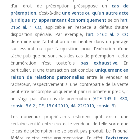
d’un droit de préemption présuppose un
cas de
préemption
, c’est-à-dire
une vente ou qu’un autre acte
juridique s’y apparentant économiquement
selon l’
art.
216c al. 1 CO
, applicable en l’espèce à défaut d’autre
disposition spéciale. Par exemple, l’
art. 216c al. 2 CO
détermine que l’attribution à un héritier dans un partage
successoral ou que l’acquisition pour l’exécution d’une
tâche publique ne sont pas des cas de préemption ; cette
énumération n’est toutefois
pas exhaustive
. En
particulier, si une transaction est conclue
uniquement en
raison de relations personnelles
entre le vendeur et
l’acheteur, respectivement si une contrepartie de la vente
peut être accomplie uniquement par un acheteur précis, il
ne s’agit pas d’un cas de préemption (
ATF 143 III 480,
consid. 5.6.2
;
TF, 15.04.2010, 4A_22/2010, consid. 3
).
Les nouveaux propriétaires estiment qu’il existe une
certaine amitié entre eux et le vendeur, de telle sorte que
le cas de préemption ne se serait pas produit. Le Tribunal
fédéral rejette cette argumentation. En effet,
l’existence