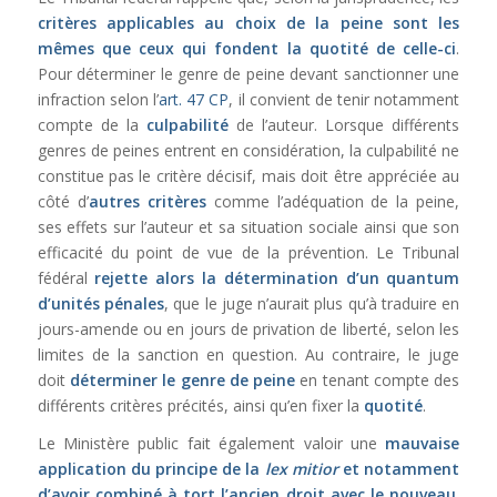
critères applicables au choix de la peine
sont les
mêmes que ceux qui fondent la quotité de celle-ci
.
Pour déterminer le genre de peine devant sanctionner une
infraction selon l’
art. 47 CP
, il convient de tenir notamment
compte de la
culpabilité
de l’auteur. Lorsque différents
genres de peines entrent en considération, la culpabilité ne
constitue pas le critère décisif, mais doit être appréciée au
côté d’
autres critères
comme l’adéquation de la peine,
ses effets sur l’auteur et sa situation sociale ainsi que son
efficacité du point de vue de la prévention. Le Tribunal
fédéral
rejette alors la détermination d’un quantum
d’unités pénales
, que le juge n’aurait plus qu’à traduire en
jours-amende ou en jours de privation de liberté, selon les
limites de la sanction en question. Au contraire, le juge
doit
déterminer le genre de peine
en tenant compte des
différents critères précités, ainsi qu’en fixer la
quotité
.
Le Ministère public fait également valoir une
mauvaise
application du principe de la
lex mitior
et notamment
d’avoir combiné à tort l’ancien droit avec le nouveau
.