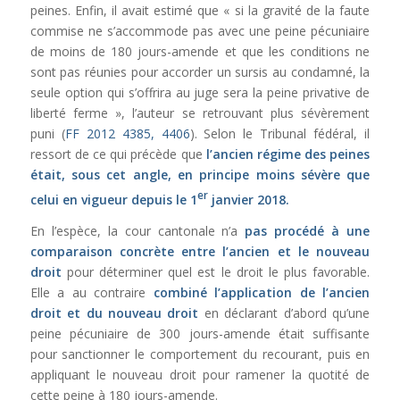
peines. Enfin, il avait estimé que « si la gravité de la faute
commise ne s’accommode pas avec une peine pécuniaire
de moins de 180 jours-amende et que les conditions ne
sont pas réunies pour accorder un sursis au condamné, la
seule option qui s’offrira au juge sera la peine privative de
liberté ferme », l’auteur se retrouvant plus sévèrement
puni (
FF 2012 4385, 4406
). Selon le Tribunal fédéral, il
ressort de ce qui précède que
l’ancien régime des peines
était, sous cet angle, en principe moins sévère que
er
celui en vigueur depuis le 1
janvier 2018.
En l’espèce, la cour cantonale n’a
pas procédé à une
comparaison concrète entre l’ancien et le nouveau
droit
pour déterminer quel est le droit le plus favorable.
Elle a au contraire
combiné l’application de l’ancien
droit et du nouveau droit
en déclarant d’abord qu’une
peine pécuniaire de 300 jours-amende était suffisante
pour sanctionner le comportement du recourant, puis en
appliquant le nouveau droit pour ramener la quotité de
cette peine à 180 jours-amende.