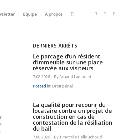
sletter
Équipe
À propos
DERNIERS ARRÊTS
Le parcage d’un résident
d’immeuble sur une place
réservée aux visiteurs
7.08.2026
|
By
Arnaud Lambelet
Posted in:
Droit pénal
La qualité pour recourir du
locataire contre un projet de
construction en cas de
s
contestation de la résiliation
e
du bail
s
7.08.2026
|
By
Timothée Pellouchoud
.