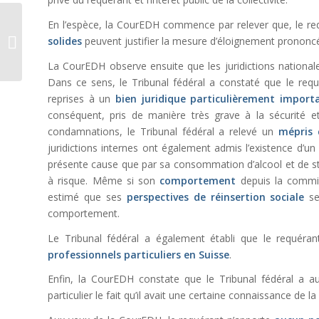
La compensation de
En l’espèce, la CourEDH commence par relever que, le re
l’indemnité pour
solides
peuvent justifier la mesure d’éloignement prononc
détention illicite avec
les frais de...
La CourEDH observe ensuite que les juridictions nationa
Dans ce sens, le Tribunal fédéral a constaté que le re
reprises à un
bien juridique particulièrement import
conséquent, pris de manière très grave à la sécurité et
condamnations, le Tribunal fédéral a relevé un
mépris 
juridictions internes ont également admis l’existence d’u
présente cause que par sa consommation d’alcool et de stu
à risque. Même si son
comportement
depuis la commiss
estimé que ses
perspectives de réinsertion sociale
sem
comportement.
Le Tribunal fédéral a également établi que le requéra
professionnels particuliers
en Suisse
.
Enfin, la CourEDH constate que le Tribunal fédéral a a
particulier le fait qu’il avait une certaine connaissance de la 