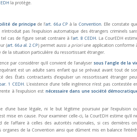
 CEDH
la protège.
ilité de principe
de l’
art. 66
a
CP
à la
Convention
. Elle constate qu
», n’introduit pas l’expulsion automatique des étrangers criminels san
el cas de figure serait contraire à l’
art. 8 CEDH
. La CourEDH estim
ur (
art. 66
a
al. 2 CP
) permet aussi
a priori
une application conforme 
e la situation particulière du ressortissant étranger.
ce par considérer qu’il convient de l’analyser
sous l’angle de la
vi
requérant est un adulte sans enfant qui se prévaut avant tout de so
té des États contractants d’expulser un ressortissant étranger peu
 par. 1 CEDH
. L’existence d’une telle ingérence n’est pas contestée e
érente à l’expulsion est
nécessaire dans une société démocratiqu
 d’une base légale, ni le but légitime poursuivi par l’expulsion o
re est mise en cause. Pour examiner celle-ci, la CourEDH estime qu’il n
 de l’affaire à celles des autorités nationales, si ces dernières on
es organes de la Convention ainsi que dûment mis en balance l’intérê