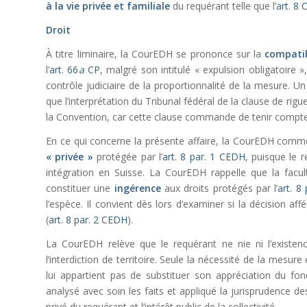
à la vie privée et familiale
du requérant telle que l’
art. 8
Droit
À titre liminaire, la CourEDH se prononce sur la
compatib
l’
art. 66
a
CP
, malgré son intitulé « expulsion obligatoire 
contrôle judiciaire de la proportionnalité de la mesure. Un t
que l’interprétation du Tribunal fédéral de la clause de rigue
la Convention, car cette clause commande de tenir compte d
En ce qui concerne la présente affaire, la CourEDH commen
« privée »
protégée par l’
art. 8 par. 1 CEDH
, puisque le 
intégration en Suisse. La CourEDH rappelle que la facul
constituer une
ingérence
aux droits protégés par l’
art. 8
l’espèce. Il convient dès lors d’examiner si la décision aff
(
art. 8 par. 2 CEDH
).
La CourEDH relève que le requérant ne nie ni l’existence
l’interdiction de territoire. Seule la nécessité de la mesu
lui appartient pas de substituer son appréciation du fond
analysé avec soin les faits et appliqué la jurisprudence d
privé du requérant et l’intérêt public de la collectivité.