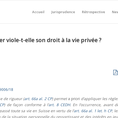
Accueil
Jurisprudence
Rétrospective
New
 viole-t-elle son droit à la vie privée ?
59006/18
se de rigueur (
art. 66a al. 2 CP
) permet
a priori
d’appliquer les règle
 CP
) de façon conforme à l’
art. 8 CEDH
. En l’occurrence, avant d
assé toute sa vie en Suisse en vertu de l’
art. 66a al. 1 let. h CP
, le
de la situation personnelle du ressortissant et des intérêts en jeu