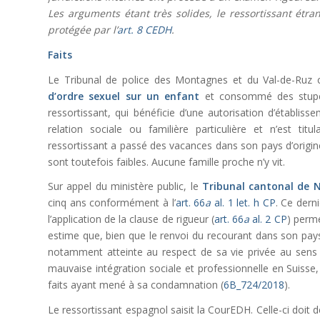
Les arguments étant très solides, le ressortissant étra
protégée par l’
art. 8 CEDH
.
Faits
Le Tribunal de police des Montagnes et du Val-de-Ruz
d’ordre sexuel sur un enfant
et consommé des stupéf
ressortissant, qui bénéficie d’une autorisation d’établiss
relation sociale ou familière particulière et n’est ti
ressortissant a passé des vacances dans son pays d’origine
sont toutefois faibles. Aucune famille proche n’y vit.
Sur appel du ministère public, le
Tribunal cantonal de N
cinq ans conformément à l’
art. 66
a
al. 1 let. h CP
. Ce dern
l’application de la clause de rigueur (
art. 66
a
al. 2 CP
) perme
estime que, bien que le renvoi du recourant dans son pays 
notamment atteinte au respect de sa vie privée au sens 
mauvaise intégration sociale et professionnelle en Suisse, 
faits ayant mené à sa condamnation (
6B_724/2018
).
Le ressortissant espagnol saisit la CourEDH. Celle-ci doit dé