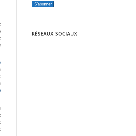
S'abonner
e
s
RÉSEAUX SOCIAUX
e
à
e
n
t
n
e
u
e
t
t