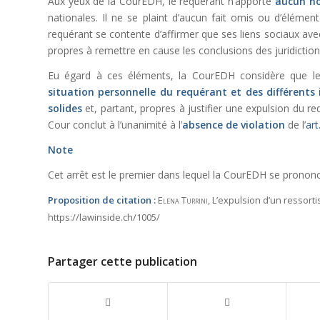
Aux yeux de la CourEDH, le requérant n’apporte
aucun no
nationales. Il ne se plaint d’aucun fait omis ou d’élémen
requérant se contente d’affirmer que ses liens sociaux ave
propres à remettre en cause les conclusions des juridiction
Eu égard à ces éléments, la CourEDH considère que les
situation personnelle du requérant et des différents 
solides
et, partant, propres à justifier une expulsion du re
Cour conclut à l’unanimité à l’
absence de violation
de l’
ar
Note
Cet arrêt est le premier dans lequel la CourEDH se prononce 
Proposition de citation :
Elena Turrini
, L’expulsion d’un ressorti
https://lawinside.ch/1005/
Partager cette publication