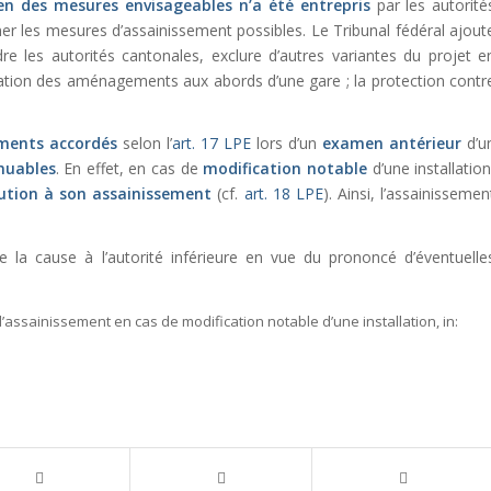
n des mesures envisageables n’a été entrepris
par les autorité
iner les mesures d’assainissement possibles. Le Tribunal fédéral ajout
re les autorités cantonales, exclure d’autres variantes du projet e
sation des aménagements aux abords d’une gare ; la protection contr
ements accordés
selon l’
art. 17 LPE
lors d’un
examen antérieur
d’u
muables
. En effet, en cas de
modification notable
d’une installation
ution à son assainissement
(cf.
art. 18 LPE
). Ainsi, l’assainissemen
e la cause à l’autorité inférieure en vue du prononcé d’éventuelle
assainissement en cas de modification notable d’une installation,
in: