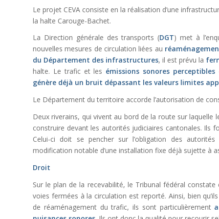
Le projet CEVA consiste en la réalisation d’une infrastructu
la halte Carouge-Bachet.
La Direction générale des transports (
DGT
) met à l’en
nouvelles mesures de circulation liées au
réaménagement 
du Département des infrastructures
, il est prévu la
fer
halte. Le trafic et les
émissions sonores perceptibles
e
génère déjà un bruit dépassant les valeurs limites app
Le Département du territoire accorde l’autorisation de co
Deux riverains, qui vivent au bord de la route sur laquelle 
construire devant les autorités judiciaires cantonales. Ils 
Celui-ci doit se pencher sur l’obligation des autorité
modification notable d’une installation fixe déjà sujette à 
Droit
Sur le plan de la recevabilité, le Tribunal fédéral constate
voies fermées à la circulation est reporté. Ainsi, bien qu’i
de réaménagement du trafic, ils sont particulièrement
a
nuisances sonores
. Ils ont donc la qualité pour recourir sel