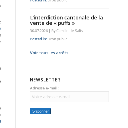
Posted in:
Droit public
à
L’interdiction cantonale de la
e
vente de « puffs »
é
30.07.2026
|
By
Camille de Salis
a
Posted in:
Droit public
e
Voir tous les arrêts
e
.
NEWSLETTER
e
Adresse e-mail :
s
S'abonner
n
s