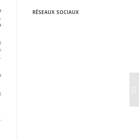
e
RÉSEAUX SOCIAUX
,
n
t
e
.
a
t
.