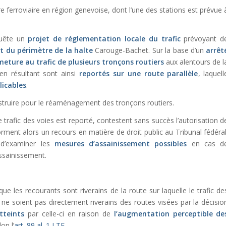
re ferroviaire en région genevoise, dont l’une des stations est prévue 
quête un
projet de réglementation locale du trafic
prévoyant d
du périmètre de la halte
Carouge-Bachet. Sur la base d’un
arrêt
meture au trafic de plusieurs tronçons routiers
aux alentours de l
n résultant sont ainsi
reportés sur une route parallèle
, laquell
licables
.
nstruire pour le réaménagement des tronçons routiers.
le trafic des voies est reporté, contestent sans succès l’autorisation d
forment alors un recours en matière de droit public au Tribunal fédéral
s d’examiner les
mesures d’assainissement possibles
en cas d
assainissement.
 que les recourants sont riverains de la route sur laquelle le trafic de
ls ne soient pas directement riverains des routes visées par la décisio
tteints
par celle-ci en raison de
l’augmentation perceptible de
on l’
art. 89 al. 1 LTF
.