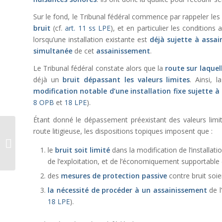
Sur le fond, le Tribunal fédéral commence par rappeler les
bruit
(cf.
art. 11 ss LPE
), et en particulier les conditions
lorsqu’une installation existante est
déjà sujette à assa
simultanée
de cet
assainissement
.
Le Tribunal fédéral constate alors que la
route sur laquell
déjà un
bruit dépassant les valeurs limites
. Ainsi, l
modification notable d’une installation fixe sujette 
8 OPB
et
18 LPE
).
Étant donné le dépassement préexistant des valeurs limites
route litigieuse, les dispositions topiques imposent que :
Réparation du
dommage infligé à des
le
bruit soit limité
dans la modification de l’installati
biens culturels
de l’exploitation, et de l’économiquement supportable 
des
mesures de protection passive
contre bruit soi
la nécessité de procéder à un assainissement
de l
18 LPE
).