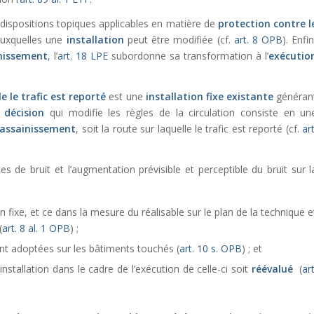
 dispositions topiques applicables en matière de
protection contre l
 auxquelles une
installation
peut être modifiée (cf.
art. 8 OPB
). Enfin
inissement
, l’
art. 18 LPE
subordonne sa transformation à l’
exécutio
e le trafic est reporté
est une
installation fixe existante
généran
a
décision
qui modifie les règles de la circulation consiste en un
à assainissement
, soit la route sur laquelle le trafic est reporté (cf.
art
 de bruit et l’augmentation prévisible et perceptible du bruit sur l
on fixe, et ce dans la mesure du réalisable sur le plan de la technique e
(
art. 8 al. 1 OPB
) ;
ent adoptées sur les bâtiments touchés (
art. 10 s. OPB
) ; et
’installation dans le cadre de l’exécution de celle-ci soit
réévalué
(
art