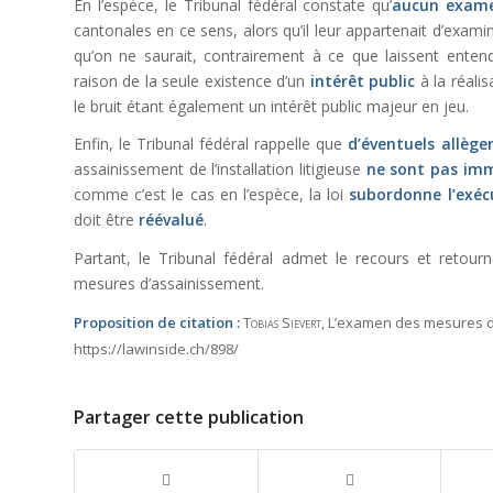
En l’espèce, le Tribunal fédéral constate qu’
aucun exame
cantonales en ce sens, alors qu’il leur appartenait d’exam
qu’on ne saurait, contrairement à ce que laissent entend
raison de la seule existence d’un
intérêt public
à la réali
le bruit étant également un intérêt public majeur en jeu.
Enfin, le Tribunal fédéral rappelle que
d’éventuels allèg
assainissement de l’installation litigieuse
ne sont pas im
comme c’est le cas en l’espèce, la loi
subordonne l’exéc
doit être
réévalué
.
Partant, le Tribunal fédéral admet le recours et retourn
mesures d’assainissement.
Proposition de citation :
Tobias Sievert
, L’examen des mesures d’
https://lawinside.ch/898/
Partager cette publication