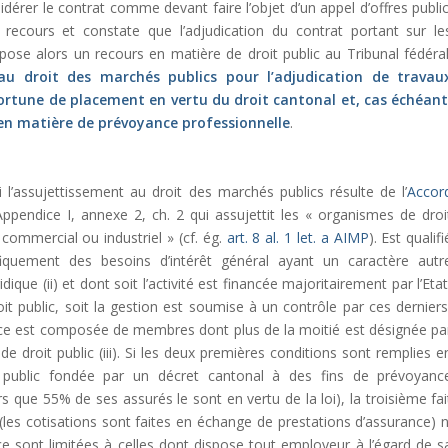
dérer le contrat comme devant faire l’objet d’un appel d’offres public
e recours et constate que l’adjudication du contrat portant sur le
dépose alors un recours en matière de droit public au Tribunal fédéral
 au droit des marchés publics pour l’adjudication de travau
fortune de placement en vertu du droit cantonal et, cas échéant
n en matière de prévoyance professionnelle
.
si l’assujettissement au droit des marchés publics résulte de l’
Accor
’Appendice I, annexe 2, ch. 2 qui assujettit les « organismes de droi
 commercial ou industriel » (cf. ég.
art. 8 al. 1 let. a AIMP
). Est qualifi
iquement des besoins d’intérêt général ayant un caractère autr
dique (ii) et dont soit l’activité est financée majoritairement par l’Etat
roit public, soit la gestion est soumise à un contrôle par ces derniers
lance est composée de membres dont plus de la moitié est désignée pa
s de droit public (iii). Si les deux premières conditions sont remplies e
 public fondée par un décret cantonal à des fins de prévoyanc
s que 55% de ses assurés le sont en vertu de la loi), la troisième fai
at (les cotisations sont faites en échange de prestations d’assurance) n
ence sont limitées à celles dont dispose tout employeur à l’égard de s