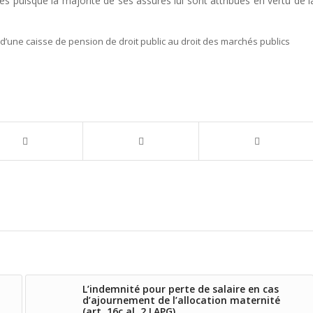
s puisque la majorité de ses assurés lui sont attribués en vertu de l
 d’une caisse de pension de droit public au droit des marchés publics
L’indemnité pour perte de salaire en cas
d’ajournement de l’allocation maternité
(art. 16c al. 2 LAPG)