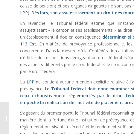
caisse de pension) et ses organes dirigeants ne sont pas
LPP
).
Dès lors, son assujettissement au droit des marc
En revanche, le Tribunal fédéral estime que l’instanc
assujettissant « le canton et ses établissements » au droit
un établissement. Il doit en conséquence
déterminer si 
113 Cst
. En matière de prévoyance professionnelle, le
concurrente. Dans la mesure où la Confédération a fait usa
d’édicter des dispositions dérogeant au droit fédéral. Néa
des aspects différents par le droit fédéral et le droit canto
par le droit fédéral.
La
LPP
ne contient aucune mention explicite relative à l’a
prévoyance.
Le Tribunal fédéral doit donc examiner s
ceux exhaustivement réglementés par le droit fédé
empêche la réalisation de l’activité de placement prévu
L’obligation du bailleur
S’agissant du premier point, le Tribunal fédéral reconnaît 
de collaborer au calcul
manière dont la fortune d’une institution de prévoyance d
du rendement du
réglementation, visant la sécurité et le rendement suffis
loye...
droit des marchés publics, destiné à assurer l’adjudi