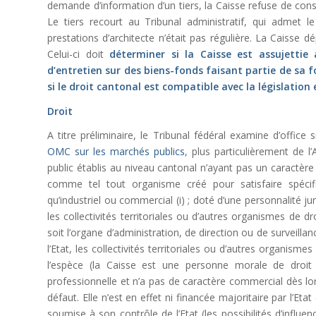
demande d’information d’un tiers, la Caisse refuse de consi
Le tiers recourt au Tribunal administratif, qui admet l
prestations d’architecte n’était pas régulière. La Caisse 
Celui-ci doit
déterminer si la Caisse est assujettie
d’entretien sur des biens-fonds faisant partie de sa 
si le droit cantonal est compatible avec la législatio
Droit
A titre préliminaire, le Tribunal fédéral examine d’office 
OMC sur les marchés publics
, plus particulièrement de l
public établis au niveau cantonal n’ayant pas un caractère
comme tel tout organisme créé pour satisfaire spécif
qu’industriel ou commercial (i) ; doté d’une personnalité juri
les collectivités territoriales ou d’autres organismes de d
soit l’organe d’administration, de direction ou de surveil
l’Etat, les collectivités territoriales ou d’autres organisme
l’espèce (la Caisse est une personne morale de droit
professionnelle et n’a pas de caractère commercial dès lor
défaut. Elle n’est en effet ni financée majoritaire par l’Et
soumise à son contrôle de l’Etat (les possibilités d’influ