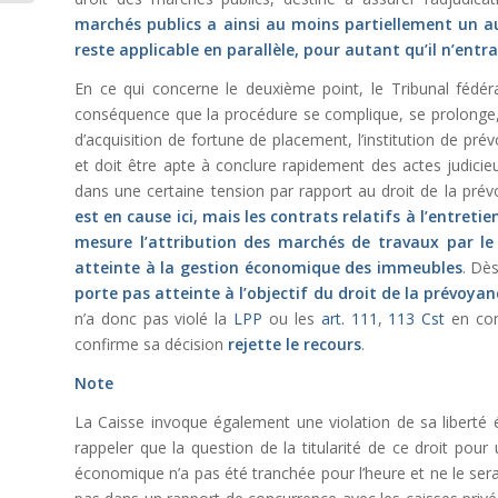
marchés publics a ainsi au moins partiellement un a
reste applicable en parallèle, pour autant qu’il n’entr
En ce qui concerne le deuxième point, le Tribunal fédé
conséquence que la procédure se complique, se prolonge, 
d’acquisition de fortune de placement, l’institution de pr
et doit être apte à conclure rapidement des actes judicie
dans une certaine tension par rapport au droit de la pré
est en cause ici, mais les contrats relatifs à l’entret
mesure l’attribution des marchés de travaux par le
atteinte à la gestion économique des immeubles
. Dès
porte pas atteinte à l’objectif du droit de la prévoyance
n’a donc pas violé la
LPP
ou les
art. 111
,
113 Cst
en cons
confirme sa décision
rejette le recours
.
Note
La Caisse invoque également une violation de sa liberté
rappeler que la question de la titularité de ce droit pour 
économique n’a pas été tranchée pour l’heure et ne le sera