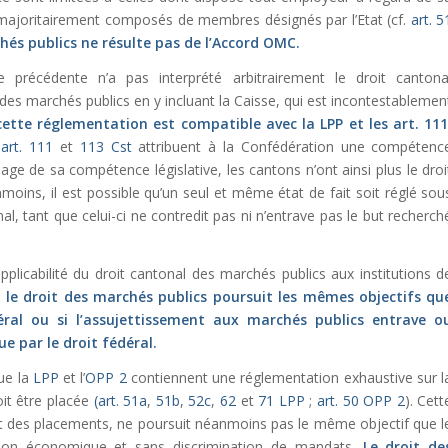
 majoritairement composés de membres désignés par l’Etat (cf.
art. 5
hés publics ne résulte pas de l’Accord OMC.
e précédente n’a pas interprété arbitrairement le droit cantona
 des marchés publics en y incluant la Caisse, qui est incontestablemen
cette réglementation est compatible avec la
LPP
et les
art. 11
s
art. 111
et
113 Cst
attribuent à la Confédération une compétenc
ge de sa compétence législative, les cantons n’ont ainsi plus le droi
nmoins, il est possible qu’un seul et même état de fait soit réglé sou
nal, tant que celui-ci ne contredit pas ni n’entrave pas le but recherch
pplicabilité du droit cantonal des marchés publics aux institutions d
i le droit des marchés publics poursuit les mêmes objectifs qu
ral ou si l’assujettissement aux marchés publics entrave o
e par le droit fédéral.
que la
LPP
et l’
OPP 2
contiennent une réglementation exhaustive sur l
oit être placée
(art. 51a
,
51b
,
52c
,
62
et
71 LPP
;
art. 50 OPP 2
). Cett
ant des placements, ne poursuit néanmoins pas le même objectif que l
cation économique et sans discrimination de mandats.
Le droit de