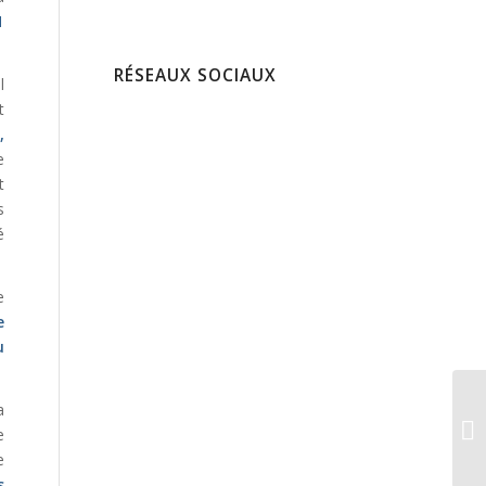
1
RÉSEAUX SOCIAUX
l
t
1
,
e
t
s
é
e
e
u
a
e
e
s