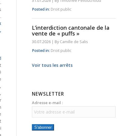
31.07.2026
|
By
Timothée Pellouchoud
.
s
Posted in:
Droit public
.
x
L’interdiction cantonale de la
,
vente de « puffs »
30.07.2026
|
By
Camille de Salis
Posted in:
Droit public
d
Voir tous les arrêts
t
é
e
,
,
NEWSLETTER
r
Adresse e-mail :
n
e
t
S'abonner
i
a