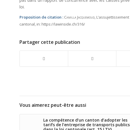
pas dans un rapport de concurrence avec les caisses privée
loi.
Proposition de citation :
Camilla Jacquemoud
, L’assujettissement
cantonal,
in:
https://lawinside.ch/316/
Partager cette publication
Vous aimerez peut-être aussi
La compétence d’un canton d’adopter les
tarifs de l’entreprise de transports publics
dans la loi cantonale (art. 15 LTV)