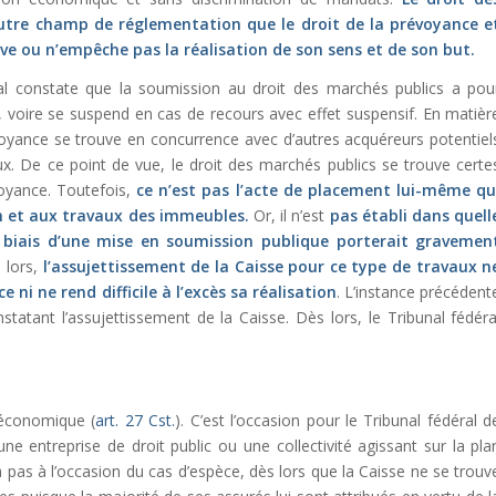
utre champ de réglementation que le droit de la prévoyance e
ave ou n’empêche pas la réalisation de son sens et de son but.
ral constate que la soumission au droit des marchés publics a pou
voire se suspend en cas de recours avec effet suspensif. En matièr
évoyance se trouve en concurrence avec d’autres acquéreurs potentiel
ux. De ce point de vue, le droit des marchés publics se trouve certe
voyance. Toutefois,
ce n’est pas l’acte de placement lui-même qu
ien et aux travaux des immeubles.
Or, il n’est
pas établi dans quell
 biais d’une mise en soumission publique porterait gravemen
 lors,
l’assujettissement de la Caisse pour ce type de travaux n
 ni ne rend difficile à l’excès sa réalisation
. L’instance précédent
tatant l’assujettissement de la Caisse. Dès lors, le Tribunal fédéra
 économique (
art. 27 Cst.
). C’est l’occasion pour le Tribunal fédéral d
une entreprise de droit public ou une collectivité agissant sur la pla
 pas à l’occasion du cas d’espèce, dès lors que la Caisse ne se trouv