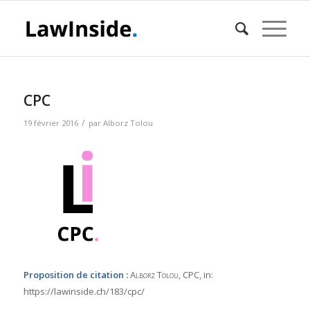
CPC
/
19 février 2016
par
Alborz Tolou
Proposition de citation :
Alborz Tolou
, CPC,
in:
https://lawinside.ch/183/cpc/