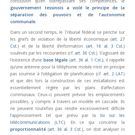
conclusion qu’en outrepassant ses compétences, le
gouvernement tessinois a
violé le principe de la
séparation des pouvoirs et de l’autonomie
communale
.
Dans un second temps, le Tribunal fédéral se penche sur
les griefs de violation de la liberté économique (
art. 27
Cst.
) et de la liberté d’information (
art. 16 al. 3 Cst.
)
soulevés par les recourantes (cf.
art. 36 Cst.
). S’agissant de
l’existence d’une
base légale
(
art. 36 al. 1 Cst.)
, il rappelle
qu’une antenne pour la téléphonie mobile n’est en principe
pas soumise à l’obligation de planification (cf.
art. 2 LAT
)
et que dès lors la construction de ces installations est
essentiellement réglée par les plans d’affectation
communaux. Ceux-ci peuvent prévoir les emplacements
possibles, y compris à travers un modèle en cascade. Ils
ne peuvent toutefois pas rendre excessivement difficile
l’apprivoisement tel que prévu par la
loi sur les
télécommunications (LTC)
. En ce qui concerne la
proportionnalité
(
art. 36 al. 3 Cst.
), on doit analyser
in