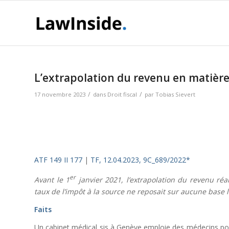
L’extrapolation du revenu en matière
/
/
17 novembre 2023
dans
Droit fiscal
par
Tobias Sievert
ATF 149 II 177
|
TF, 12.04.2023, 9C_689/2022*
er
Avant le 1
janvier 2021, l’extrapolation du revenu réal
taux de l’impôt à la source ne reposait sur aucune base l
Faits
Un cabinet médical sis à Genève emploie des médecins pou