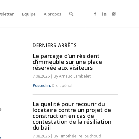
sletter
Équipe
À propos
DERNIERS ARRÊTS
Le parcage d’un résident
d’immeuble sur une place
réservée aux visiteurs
7.08.2026
|
By
Arnaud Lambelet
Posted in:
Droit pénal
La qualité pour recourir du
locataire contre un projet de
e
construction en cas de
contestation de la résiliation
du bail
7.08.2026
|
By
Timothée Pellouchoud
e