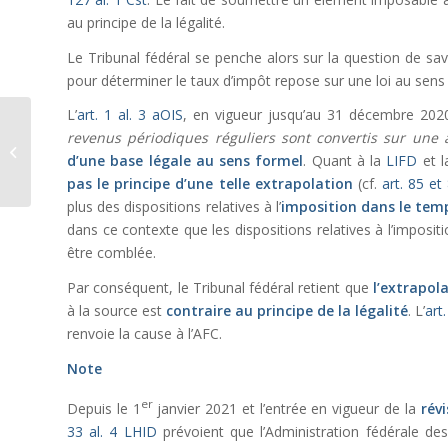
au principe de la légalité.
Le Tribunal fédéral se penche alors sur la question de sav
pour déterminer le taux d’impôt repose sur une loi au sens
L’
art. 1 al. 3 aOIS
, en vigueur jusqu’au 31 décembre 2020,
Blocage partiel d’un
revenus périodiques réguliers sont convertis sur une
centre commercial :
d’une base légale au sens formel
. Quant à la
LIFD
et 
une démarche de
pas le principe d’une telle extrapolation
(cf.
art. 85 e
protestation...
plus des dispositions relatives à l’
imposition dans le tem
dans ce contexte que les dispositions relatives à l’imposit
être comblée.
Par conséquent, le Tribunal fédéral retient que
l’extrapol
à la source est
contraire au principe de la légalité
. L’
art.
renvoie la cause à l’AFC.
Note
er
Depuis le 1
janvier 2021 et l’entrée en vigueur de la
révi
33 al. 4 LHID
prévoient que l’Administration fédérale de