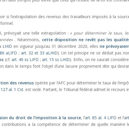
oir si l’extrapolation des revenus des travailleurs imposés à la sourc
 formel.
 prévoyait une telle extrapolation : «
pour déterminer le taux, le
 année
« . Néanmoins,
cette disposition
ne revêt pas les qualité
la
LHID
en vigueur jusqu’au 31 décembre 2020, elles
ne prévoyaien
t 86 aLIFD
;
art. 32 et 33 aLHID
). Un tel principe ne se déduit pas no
ps
(cf.
art. 40 ss LIFD
;
art. 15 ss LHID
). Enfin, on ne saurait considére
ion dans le temps font l’objet d’une lacune proprement dite qui devrai
ation des revenus
opérée par l’AFC pour déterminer le taux de l’impô
 127 al. 1 Cst.
est violé. Partant, le Tribunal fédéral admet le recours e
sion du droit de l’imposition à la source
, l’
art. 85 al. 4 LIFD
et l’
art
s contributions a la compétence de déterminer de quelle manière l