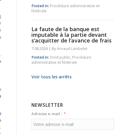
Posted in:
Procédure administrative et
fédérale
)
r
La faute de la banque est
e
imputable à la partie devant
u
s’acquitter de l’avance de frais
7.08.2026
|
By
Arnaud Lambelet
.
Posted in:
Droit public
,
Procédure
a
administrative et fédérale
Voir tous les arrêts
u
u
NEWSLETTER
s
Adresse e-mail :
a
.
e