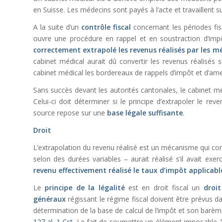
en Suisse. Les médecins sont payés à l’acte et travaillent 
A la suite d’un
contrôle fiscal
concernant les périodes fis
ouvre une procédure en rappel et en soustraction d’imp
correctement extrapolé les revenus réalisés par les m
cabinet médical aurait dû convertir les revenus réalisés 
cabinet médical les bordereaux de rappels d’impôt et d’am
Sans succès devant les autorités cantonales, le cabinet mé
Celui-ci doit déterminer si le principe d’extrapoler le rev
source repose sur une
base légale suffisante
.
Droit
L’extrapolation du revenu réalisé est un mécanisme qui con
selon des durées variables – aurait réalisé s’il avait exer
revenu effectivement réalisé le taux d’impôt applicab
Le
principe de la légalité
est en droit fiscal un
droi
généraux
régissant le régime fiscal doivent être prévus 
détermination de la base de calcul de l’impôt et son barème
127 al. 1 Cst
. Le fait de soumettre un élément imposable à u