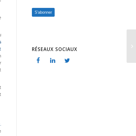
S'abonner
e
s
s
t
RÉSEAUX SOCIAUX
n
r
t
t
t
.
e