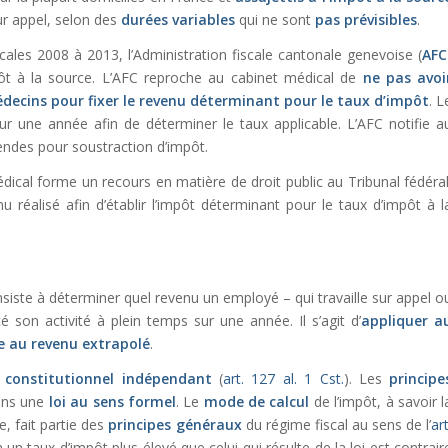
sur appel, selon des
durées variables
qui ne sont
pas prévisibles
.
cales 2008 à 2013, l’Administration fiscale cantonale genevoise (
AFC
ôt à la source. L’AFC reproche au cabinet médical de
ne
pas avoi
édecins pour fixer le revenu déterminant pour le taux d’impôt
. L
sur une année afin de déterminer le taux applicable. L’AFC notifie a
endes pour soustraction d’impôt.
dical forme un recours en matière de droit public au Tribunal fédéral
enu réalisé afin d’établir l’impôt déterminant pour le taux d’impôt à l
siste à déterminer quel revenu un employé – qui travaille sur appel o
cé son activité à plein temps sur une année. Il s’agit d’
appliquer a
le au revenu extrapolé
.
t constitutionnel indépendant
(
art. 127 al. 1 Cst.
). Les
principe
dans une
loi au sens formel
. Le
mode de calcul
de l’impôt, à savoir l
, fait partie des
principes généraux
du régime fiscal au sens de l’
art
n taux d’impôt plus élevé que celui qui résulte de la loi est contrair