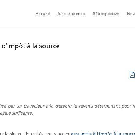
Accueil
Jurisprudence
Rétrospective
New
 d’impôt à la source
isé par un travailleur afin d’établir le revenu déterminant pour l
égale suffisante.
r la plupart domiciliés en France et
assujettis à l’impôt à la sourc