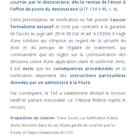
courrier par le destinataire, dès la remise de l’envoi à
l’office de poste du destinataire
(
ATF 134 V 49, c. 4
).
Cette présomption de notification ne fait preuve d’
aucun
formalisme excessif
et n’est pas contraire à la garantie
de l’accès au juge (
art. 29
et
30 Cst.
et
art. 6 CEDH
). Il s’agit
d’une solution qui s’impose au regard de la sécurité du
droit et du principe de l’égalité de traitement, qui
commandent que les règles sur la communication des
décisions soient d’une application claire et uniforme. Ainsi,
il est
exclu
que les
conséquences procédurales
de la
notification dépendent des
instructions particulières
données par un administré à la Poste
.
Par conséquent, le TAF a valablement déclaré le recours
tardif et partant irrecevable. Le Tribunal fédéral rejette le
recours.
Proposition de citation :
Tobias Sievert
, La notification fictive
d’une décision dans le cas d’une garde de courrier par la
Poste,
in:
https://lawinside.ch/137/