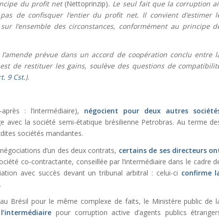
incipe du
profit net
(Nettoprinzip)
. Le seul fait que la corruption ai
pas de confisquer l’entier du profit net. Il convient d’estimer l
 sur l’ensemble des circonstances, conformément au principe d
 l’amende prévue dans un accord de coopération conclu entre l
est de restituer les gains, soulève des questions de compatibilit
t. 9 Cst.
).
-après : l’intermédiaire),
négocient
pour deux autres société
ge avec la société semi-étatique brésilienne Petrobras. Au terme de
uxdites sociétés mandantes.
 négociations d’un des deux contrats,
certains de ses directeurs on
a société co-contractante, conseillée par l’intermédiaire dans le cadre d
iation avec succès devant un tribunal arbitral : celui-ci
confirme l
.
u Brésil pour le même complexe de faits, le Ministère public de l
’intermédiaire
pour corruption active d’agents publics étranger