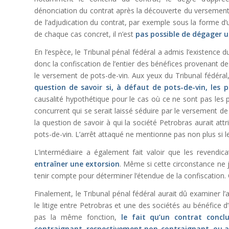
dénonciation du contrat après la découverte du versemen
de l’adjudication du contrat, par exemple sous la forme d
de chaque cas concret, il n’est
pas possible de dégager 
En l’espèce, le Tribunal pénal fédéral a admis l’existence d
donc la confiscation de l’entier des bénéfices provenant de
le versement de pots-de-vin. Aux yeux du Tribunal fédéral,
question de savoir si, à défaut de pots-de-vin, les
causalité hypothétique pour le cas où ce ne sont pas les 
concurrent qui se serait laissé séduire par le versement d
la question de savoir à qui la société Petrobras aurait att
pots-de-vin. L’arrêt attaqué ne mentionne pas non plus si 
L’intermédiaire a également fait valoir que les revendic
entraîner une extorsion
. Même si cette circonstance ne j
tenir compte pour déterminer l’étendue de la confiscation. C
Finalement, le Tribunal pénal fédéral aurait dû examiner l’a
le litige entre Petrobras et une des sociétés au bénéfice d
pas la même fonction,
le fait qu’un contrat concl
contraignant, respectivement non-contraignant, ou a