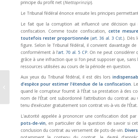
principe du profit net (
Nettoprinzip
).
Le Tribunal fédéral énonce ensuite les principes permettant 
Le fait que la corruption ait influencé une décision qui
confiscation. Comme toute confiscation,
cette mesure
toutefois rester
proportionnée
(
art. 36 al. 3 Cst.
). Dès 
figure. Selon le Tribunal fédéral, il convient davantage 
conformément à l’
art. 70 al. 5 CP
. On ne peut considérer 
grâce à une infraction que si l’on peut supposer que, sans l’
ressources utilisées au cours de la période en question.
Aux yeux du Tribunal fédéral, il est dès lors
indispensab
La zone réservée et le
d’espèce pour estimer l’étendue de la confiscation
. L
contrôle incident de la
planification (art. 21
quand le corrupteur fournit à l’État sa prestation à des c
al....
nom de l’État ont subordonné l’attribution du contrat au 
tenu d’exécuter gratuitement son contrat vis-à-vis de l’État.
L’autorité appelée à prononcer une confiscation doit p
pots-de-vin
, en particulier de la question de savoir si c
conclusion du contrat au versement de pots-de-vin.
Diver
notamment le contenu du contrat, le degré d’apprécia