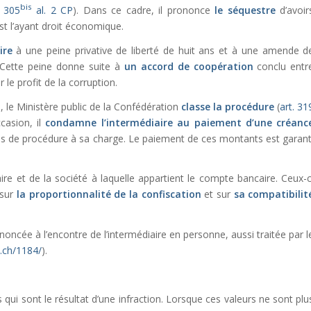
bis
. 305
al. 2 CP
). Dans ce cadre, il prononce
le séquestre
d’avoir
est l’ayant droit économique.
ire
à une peine privative de liberté de huit ans et à une amende d
 Cette peine donne suite à
un accord de coopération
conclu entr
r le profit de la corruption.
s, le Ministère public de la Confédération
classe la procédure
(
art. 31
ccasion, il
condamne l’intermédiaire au paiement d’une créanc
is de procédure à sa charge. Le paiement de ces montants est garant
aire et de la société à laquelle appartient le compte bancaire. Ceux-c
 sur
la proportionnalité de la confiscation
et sur
sa compatibilit
oncée à l’encontre de l’intermédiaire en personne, aussi traitée par l
.ch/1184/
).
 qui sont le résultat d’une infraction. Lorsque ces valeurs ne sont plu