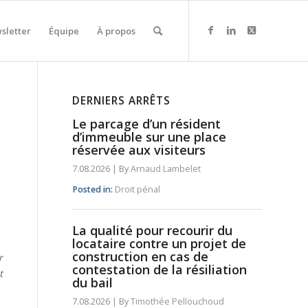
sletter
Équipe
À propos
DERNIERS ARRÊTS
Le parcage d’un résident
d’immeuble sur une place
réservée aux visiteurs
7.08.2026
|
By
Arnaud Lambelet
Posted in:
Droit pénal
La qualité pour recourir du
locataire contre un projet de
construction en cas de
r
contestation de la résiliation
t
du bail
7.08.2026
|
By
Timothée Pellouchoud