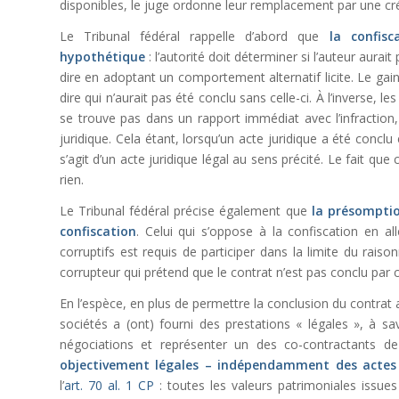
disponibles, le juge ordonne leur remplacement par une c
Le Tribunal fédéral rappelle d’abord que
la confisc
hypothétique
: l’autorité doit déterminer si l’auteur aura
dire en adoptant un comportement alternatif licite. Le gain 
dire qui n’aurait pas été conclu sans celle-ci. À l’inverse, 
se trouve pas dans un rapport immédiat avec l’infraction,
juridique. Cela étant, lorsqu’un acte juridique a été conclu
s’agit d’un acte juridique légal au sens précité. Le fait qu
rien.
Le Tribunal fédéral précise également que
la présomptio
confiscation
. Celui qui s’oppose à la confiscation en a
corruptifs est requis de participer dans la limite du raison
corrupteur qui prétend que le contrat n’est pas conclu par 
En l’espèce, en plus de permettre la conclusion du contrat a
sociétés a (ont) fourni des prestations « légales », à sa
négociations et représenter un des co-contractants de 
objectivement légales – indépendamment des actes 
l’
art. 70 al. 1 CP
: toutes les valeurs patrimoniales issues