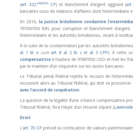
septies
(
art. 322
CP
) et blanchiment d’argent aggravé (
art
bancaires issus de relations d’affaires dont l’intermédiaire 
En 2016,
la justice brésilienne condamne l’intermédia
70’000’000 BRL pour corruption et blanchiment d’argent.
l’intermédiaire et les autorités brésiliennes, visant à restitue
À la suite de la condamnation par les autorités brésilienne
al. 1 lit. e
cum
art.
8 al. 2 lit. c et al. 3 CPP
). À cette o
compensatrice
à hauteur de 9’980’000 USD et met les fra
par le maintien d’un séquestre sur les avoirs bancaires.
Le Tribunal pénal fédéral rejette le recours de l’intermédi
recourent alors au Tribunal fédéral, qui doit se prononcer
avec l’accord de coopération
.
La question de la légalité d’une créance compensatrice pron
Tribunal fédéral, fera l’objet d’un résumé séparé (
Lawinside
Droit
L’
art. 70 CP
prévoit la confiscation de valeurs patrimoniales