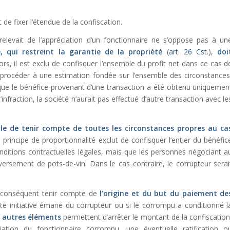
de fixer l’étendue de la confiscation.
 relevait de l’appréciation d’un fonctionnaire ne s’oppose pas à un
, qui restreint la garantie de la propriété
(
art. 26 Cst.
),
doi
lors, il est exclu de confisquer l’ensemble du profit net dans ce cas d
de procéder à une estimation fondée sur l’ensemble des circonstances
que le bénéfice provenant d’une transaction a été obtenu uniquemen
infraction, la société n’aurait pas effectué d’autre transaction avec le
le de tenir compte de toutes les circonstances propres au ca
e principe de proportionnalité exclut de confisquer l’entier du bénéfic
onditions contractuelles légales, mais que les personnes négociant a
versement de pots-de-vin. Dans le cas contraire, le corrupteur serai
ar conséquent tenir compte de
l’origine et du but du paiement de
ette initiative émane du corrupteur ou si le corrompu a conditionné l
s autres éléments
permettent d’arrêter le montant de la confiscation
tion du fonctionnaire corrompu, une éventuelle ratification o