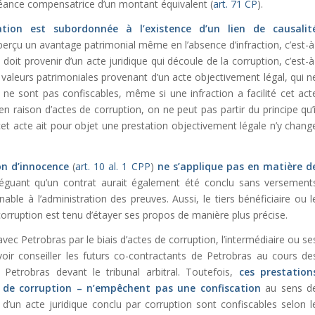
réance compensatrice d’un montant équivalent (
art. 71 CP
).
ation est subordonnée à l’existence d’un lien de causalit
it perçu un avantage patrimonial même en l’absence d’infraction, c’est-à
doit provenir d’un acte juridique qui découle de la corruption, c’est-à
les valeurs patrimoniales provenant d’un acte objectivement légal, qui n
 ne sont pas confiscables, même si une infraction a facilité cet act
 en raison d’actes de corruption, on ne peut pas partir du principe qu’i
e cet acte ait pour objet une prestation objectivement légale n’y chang
n d’innocence
(
art. 10 al. 1 CPP
)
ne s’applique pas en matière d
lléguant qu’un contrat aurait également été conclu sans versement
nable à l’administration des preuves. Aussi, le tiers bénéficiaire ou l
corruption est tenu d’étayer ses propos de manière plus précise.
vec Petrobras par le biais d’actes de corruption, l’intermédiaire ou se
voir conseiller les futurs co-contractants de Petrobras au cours de
Petrobras devant le tribunal arbitral. Toutefois,
ces prestation
de corruption – n’empêchent pas une confiscation
au sens d
 d’un acte juridique conclu par corruption sont confiscables selon l