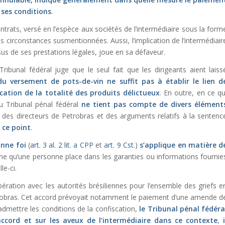
 ses conditions
.
ntrats, versé en l’espèce aux sociétés de l’intermédiaire sous la form
s circonstances susmentionnées. Aussi, l’implication de l’intermédiair
us de ses prestations légales, joue en sa défaveur.
ribunal fédéral juge que le seul fait que les dirigeants aient laiss
u versement de pots-de-vin ne suffit pas à établir le lien d
cation de la totalité des produits délictueux
. En outre, en ce qu
u Tribunal pénal fédéral
ne tient pas compte de divers élément
ns des directeurs de Petrobras et des arguments relatifs à la sentenc
 ce point
.
onne foi
(
art. 3 al. 2 lit. a CPP
et
art. 9 Cst.
)
s’applique en matière d
time qu’une personne place dans les garanties ou informations fournie
le-ci.
ération avec les autorités brésiliennes pour l’ensemble des griefs e
etrobras. Cet accord prévoyait notamment le paiement d’une amende d
 admettre les conditions de la confiscation,
le Tribunal pénal fédéra
accord
et sur les aveux de l’intermédiaire dans ce contexte
,