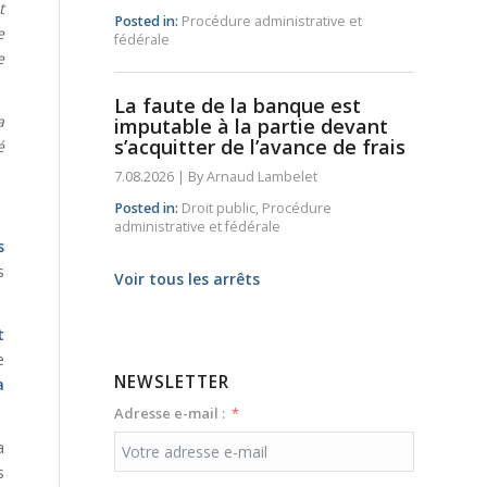
t
Posted in:
Procédure administrative et
e
fédérale
e
La faute de la banque est
a
imputable à la partie devant
s’acquitter de l’avance de frais
é
7.08.2026
|
By
Arnaud Lambelet
Posted in:
Droit public
,
Procédure
administrative et fédérale
s
s
Voir tous les arrêts
t
e
NEWSLETTER
a
Adresse e-mail :
a
s