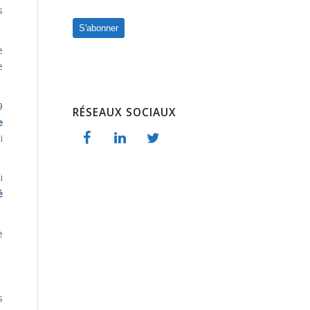
s
S'abonner
e
e
9
RÉSEAUX SOCIAUX
e
i
i
é
e
s