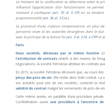
Le montant de la confiscation se détermine selon le pr
influencé l’appréciation d’un fonctionnaire ne permet 
montant à confisquer (
art. 70 al. 5 CP
) en se fondant
proportionnalité (
art. 36 al. 3 Cst.
).
Le prononcé d’une créance compensatrice, en plus de
personne visée et les autorités étrangères dont le but 
avec le principe de la bonne foi (
art. 3 al. 2 lit. a CPP
et
ar
Faits
Deux sociétés, détenues par le même homme
(ci
l’attribution de contrats
relatifs à des navires de fora
négociations, la société Petrobras attribue les contrats a
En 2015, la société Petrobras découvre que, au cours des
perçu des pots-de-vin
. Elle résilie alors ledit contrat. L
ses activités pour une de ses sociétés, conteste la résil
validité du contrat
malgré les versements de pots-de-vin
Cette même année, en parallèle d’une procédure pénale a
Confédération ouvre
une procédure à l’encontre de l