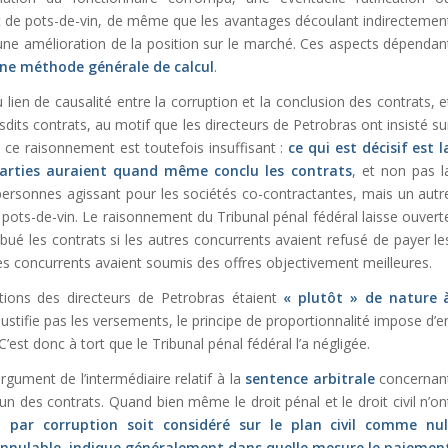
t de pots-de-vin, de même que les avantages découlant indirectemen
’une amélioration de la position sur le marché. Ces aspects dépendan
une méthode générale de calcul
.
u lien de causalité entre la corruption et la conclusion des contrats, e
sdits contrats, au motif que les directeurs de Petrobras ont insisté su
 ce raisonnement est toutefois insuffisant :
ce qui est décisif est l
 parties auraient quand même conclu les contrats
, et non pas l
personnes agissant pour les sociétés co-contractantes, mais un autr
e pots-de-vin. Le raisonnement du Tribunal pénal fédéral laisse ouvert
ribué les contrats si les autres concurrents avaient refusé de payer le
les concurrents avaient soumis des offres objectivement meilleures.
ations des directeurs de Petrobras étaient
« plutôt » de nature 
ustifie pas les versements, le principe de proportionnalité impose d’e
’est donc à tort que le Tribunal pénal fédéral l’a négligée.
rgument de l’intermédiaire relatif à la
sentence arbitrale
concernan
’un des contrats. Quand bien même le droit pénal et le droit civil n’on
u par corruption soit considéré sur le plan civil comme nul
nnulable, indique généralement dans quelle mesure le paiemen